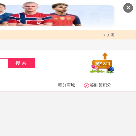
✕
x
关闭
搜索
积分商城
签到领积分