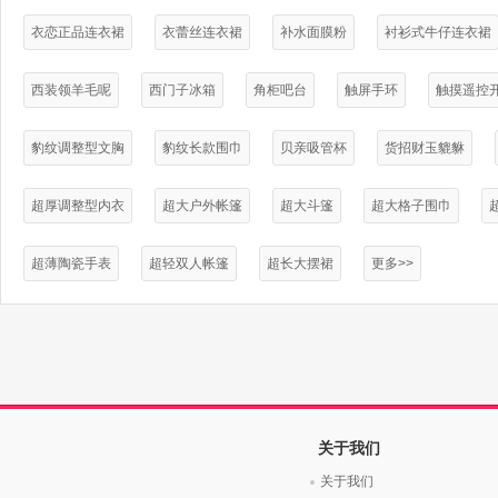
衣恋正品连衣裙
衣蕾丝连衣裙
补水面膜粉
衬衫式牛仔连衣裙
西装领羊毛呢
西门子冰箱
角柜吧台
触屏手环
触摸遥控
豹纹调整型文胸
豹纹长款围巾
贝亲吸管杯
货招财玉貔貅
超厚调整型内衣
超大户外帐篷
超大斗篷
超大格子围巾
超薄陶瓷手表
超轻双人帐篷
超长大摆裙
更多>>
关于我们
关于我们