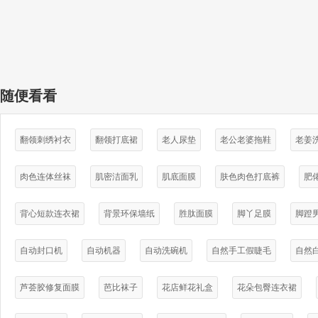
随便看看
翻领刺绣衬衣
翻领打底裙
老人尿垫
老公老婆拖鞋
老姜
肉色连体丝袜
肌密洁面乳
肌底面膜
肤色肉色打底裤
肥
背心短款连衣裙
背景环保墙纸
胜肽面膜
脚丫足膜
脚蹬
自动封口机
自动机器
自动洗碗机
自然手工假睫毛
自然
芦荟胶修复面膜
芭比袜子
花店鲜花礼盒
花朵包臀连衣裙