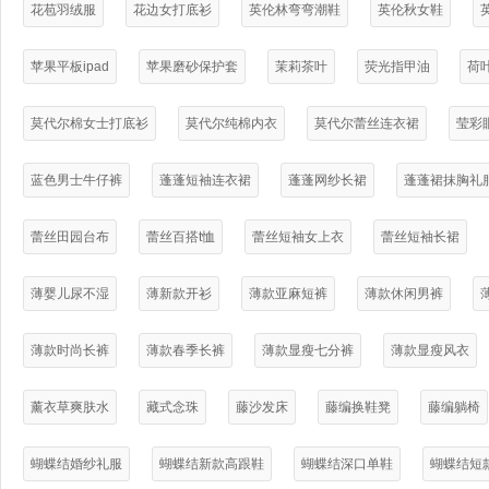
花苞羽绒服
花边女打底衫
英伦林弯弯潮鞋
英伦秋女鞋
苹果平板ipad
苹果磨砂保护套
茉莉茶叶
荧光指甲油
荷
莫代尔棉女士打底衫
莫代尔纯棉内衣
莫代尔蕾丝连衣裙
莹彩
蓝色男士牛仔裤
蓬蓬短袖连衣裙
蓬蓬网纱长裙
蓬蓬裙抹胸礼
蕾丝田园台布
蕾丝百搭t恤
蕾丝短袖女上衣
蕾丝短袖长裙
薄婴儿尿不湿
薄新款开衫
薄款亚麻短裤
薄款休闲男裤
薄款时尚长裤
薄款春季长裤
薄款显瘦七分裤
薄款显瘦风衣
薰衣草爽肤水
藏式念珠
藤沙发床
藤编换鞋凳
藤编躺椅
蝴蝶结婚纱礼服
蝴蝶结新款高跟鞋
蝴蝶结深口单鞋
蝴蝶结短款