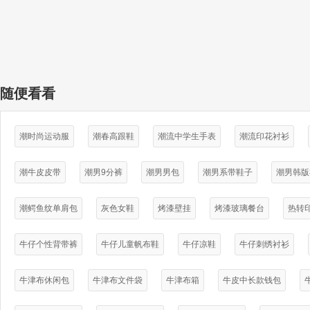
随便看看
潮时尚运动服
潮春高跟鞋
潮流中学生手表
潮流印花衬衫
潮牛皮皮带
潮男9分裤
潮男男包
潮男系带鞋子
潮男韩版
潮鳄鱼纹单肩包
灰色女鞋
烤漆壁挂
烤漆玻璃餐台
热转
牛仔个性背带裤
牛仔儿童帆布鞋
牛仔凉鞋
牛仔刺绣衬衫
牛津布休闲包
牛津布文件袋
牛津布箱
牛皮中长款钱包