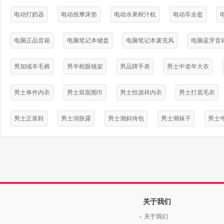
电动打奶器
电动按摩床垫
电动水果榨汁机
电动车全盔
电脑正品音箱
电脑笔记本键盘
电脑笔记本麦克风
电脑蓝牙音
男加绒羊毛裤
男半框眼镜架
男品牌手表
男士中老年大衣
男士单件内衣
男士双面围巾
男士恒源祥内衣
男士打底毛衣
男士正装鞋
男士润肤露
男士潮斜挎包
男士潮袜子
男士
关于我们
关于我们