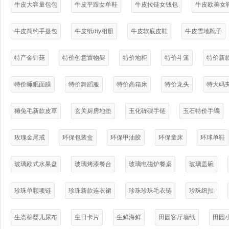
牛皮大容量包包
牛皮平跟女单鞋
牛皮拉链女钱包
牛皮欧美女
牛皮简约手提包
牛皮纸diy相册
牛皮软底皮鞋
牛皮雪地靴子
特产金针菇
特价创意置物架
特价地柜
特价斗篷
特价新
特价睡眠面膜
特价舞蹈服
特价高箱床
特价龙头
特大码
獭兔毛新款皮草
玄关厨房地垫
玉化砗磲手链
玉石特价手镯
玫瑰金尾戒
环保包装盒
环保甲油胶
环保童床
环球单鞋
玻璃欧式水果盘
玻璃烤漆餐台
玻璃电磁炉餐桌
玻璃盖碗
珍珠单颗项链
珍珠新款连衣裙
珍珠珍珠毛衣链
珍珠纽扣
生态棉婴儿尿布
生日卡片
生鲜海鲜
田园客厅墙纸
田园