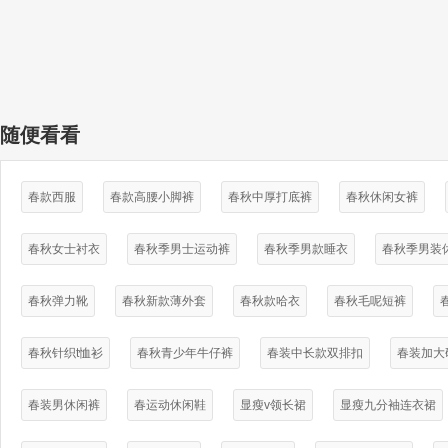
随便看看
春款西服
春款高腰小脚裤
春秋中厚打底裤
春秋休闲女裤
春秋女士衬衣
春秋季男士运动裤
春秋季男款睡衣
春秋季男装
春秋弹力靴
春秋新款薄外套
春秋款哈衣
春秋毛呢短裤
春秋针织t恤衫
春秋青少年牛仔裤
春装中长款双排扣
春装加大
春装男休闲裤
春运动休闲鞋
显瘦v领长裙
显瘦九分袖连衣裙