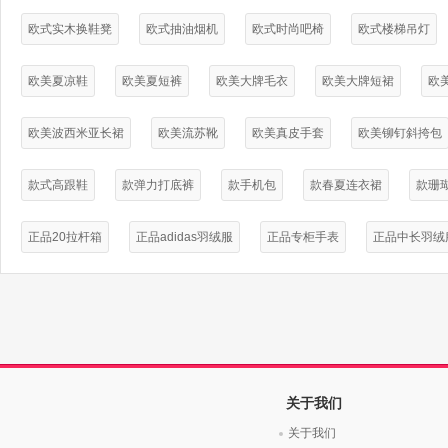
欧式实木换鞋凳
欧式抽油烟机
欧式时尚吧椅
欧式楼梯吊灯
欧美夏凉鞋
欧美夏短裤
欧美大牌毛衣
欧美大牌短裙
欧
欧美波西米亚长裙
欧美流苏靴
欧美真皮手套
欧美铆钉斜挎包
款式高跟鞋
款弹力打底裤
款手机包
款春夏连衣裙
款珊
正品20拉杆箱
正品adidas羽绒服
正品专柜手表
正品中长羽绒
关于我们
关于我们