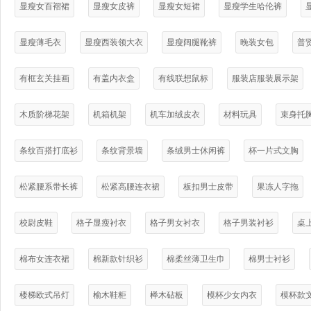
显瘦女百褶裙
显瘦女皮裤
显瘦女短裙
显瘦学生哈伦裤
显瘦薄毛衣
显瘦西装领大衣
显瘦阔腿靴裤
晚装女包
普
有框玄关挂画
有盖内衣盒
有线联想鼠标
服装店服装展示架
木质阶梯花架
机箱机架
机车加绒皮衣
材料玩具
束身托
条纹百搭打底衫
条纹背景墙
条绒男士休闲裤
杯一片式文胸
松紧腰系带长裤
松紧高腰连衣裙
板扣男士皮带
果冻人字拖
校尉皮鞋
格子显瘦衬衣
格子男女衬衣
格子男装衬衫
桌
棉布女连衣裙
棉新款针织衫
棉柔丝薄卫生巾
棉男士衬衫
楼梯欧式吊灯
榆木鞋柜
榉木砧板
模杯少女内衣
模杯款