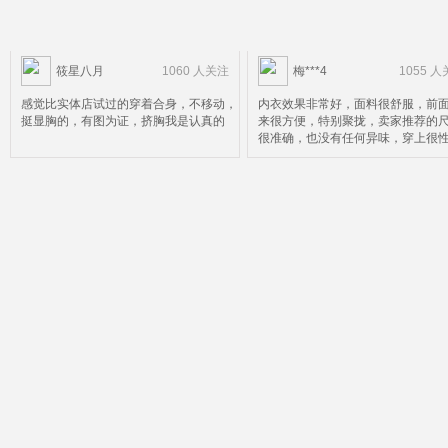
筱星八月
1060 人关注
梅***4
1055 
感觉比实体店试过的穿着合身，不移动，
内衣效果非常好，面料很舒服，前
挺显胸的，有图为证，挤胸我是认真的
来很方便，特别聚拢，卖家推荐的
很准确，也没有任何异味，穿上很
推荐姐妹们购买，