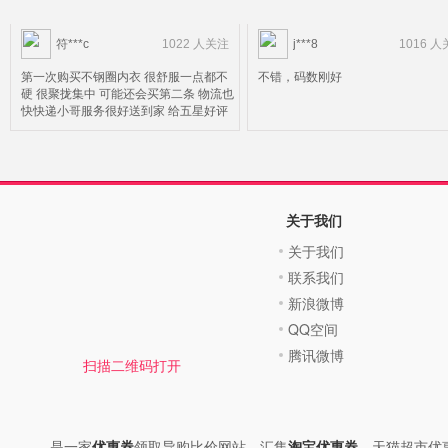
符***c
1022 人关注
j***8
1016 
第一次购买不钢圈内衣 很舒服一点都不
不错，码数刚好
硬 很聚拢集中 可能还会买第二条 物流也
快快递小哥服务很好送到家 给五星好评
关于我们
关于我们
联系我们
新浪微博
QQ空间
腾讯微博
扫描二维码打开
是一家
优惠券
领取导购比价网站。汇集
淘宝优惠券
、天猫超市优