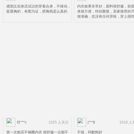
感觉比实体店试过的穿着合身，不移动，
内衣效果非常好，面料很舒服，前
挺显胸的，有图为证，挤胸我是认真的
来很方便，特别聚拢，卖家推荐的
很准确，也没有任何异味，穿上很
推荐姐妹们购买，
符***c
1025 人关注
j***8
1018 
第一次购买不钢圈内衣 很舒服一点都不
不错，码数刚好