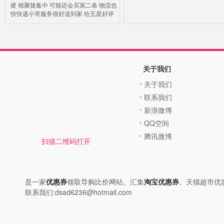
硬 很聚拢集中 可能还会买第二条 物流也
快快递小哥服务很好送到家 给五星好评
关于我们
关于我们
联系我们
新浪微博
QQ空间
腾讯微博
扫描二维码打开
是一家
优惠券
领取导购比价网站。汇集
淘宝优惠券
、天猫超市优
联系我们:dsad6236@hotmail.com