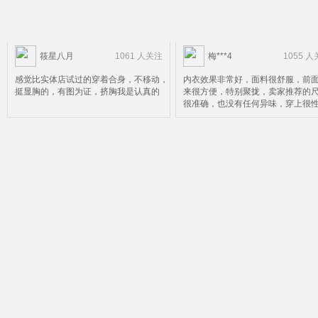
筱星八月
1061 人关注
梅***4
1055 
感觉比实体店试过的穿着合身，不移动，
内衣效果非常好，面料很舒服，前
挺显胸的，有图为证，挤胸我是认真的
来很方便，特别聚拢，卖家推荐的
很准确，也没有任何异味，穿上很
推荐姐妹们购买，