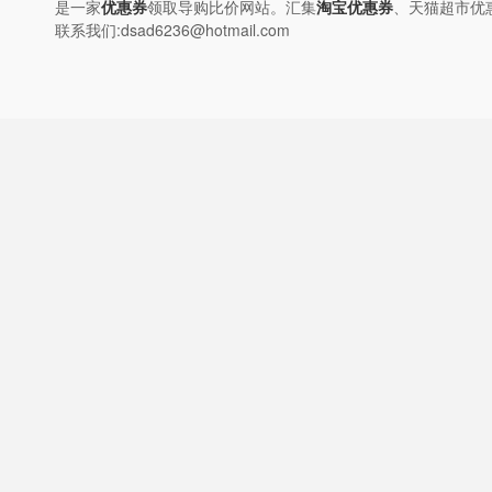
是一家
优惠券
领取导购比价网站。汇集
淘宝优惠券
、天猫超市优
联系我们:dsad6236@hotmail.com