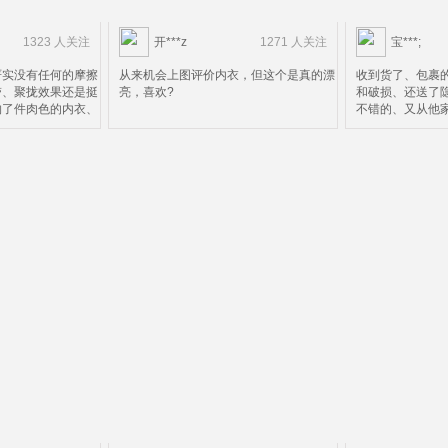
1323 人关注
开***z
1271 人关注
宝***;
严实没有任何的摩擦
从来机会上图评价内衣，但这个是真的漂
收到货了、包裹
带、聚拢效果还是挺
亮，喜欢?
和破损、还送了
购了件肉色的内衣、
不错的、又从他
码选小了点、就不换
效果自然很棒就
定完毕可以放心购买
了比较麻烦、好
了