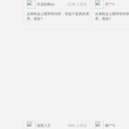
开花的树az
1235 人关注
开***z
从来机会上图评价内衣，但这个是真的漂
从来机会上图评价内
亮，喜欢?
亮，喜欢?
筱星八月
1061 人关注
梅***4