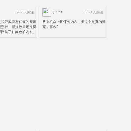
1262 人关注
开***z
1253 人关注
的很严实没有任何的摩擦
从来机会上图评价内衣，但这个是真的漂
隐形带、聚拢效果还是挺
亮，喜欢?
家回购了件肉色的内衣、
是尺码选小了点、就不换
了鉴定完毕可以放心购买