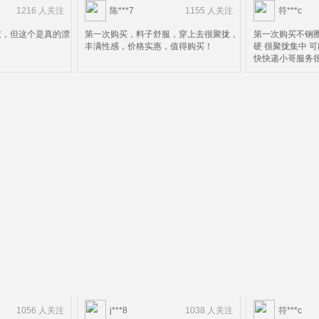
1216 人关注
陈***7
1155 人关注
符***c
衣，但这个是真的漂
第一次购买，料子舒服，穿上去很聚拢，
第一次购买不钢圈
丰满性感，价格实惠，值得购买！
硬 很聚拢集中 
快快递小哥服务很
1056 人关注
j***8
1038 人关注
符***c