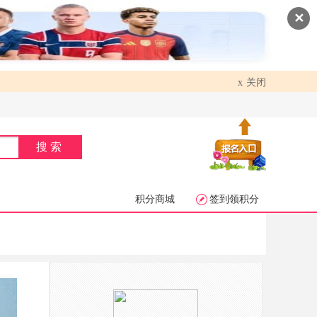
✕
关闭
x
搜索
积分商城
签到领积分