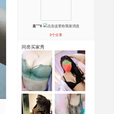
薰***8
3
个分享
同类买家秀