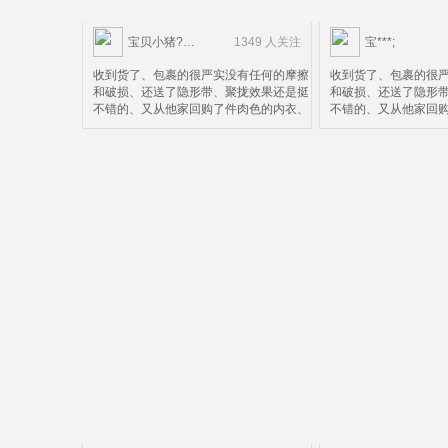
宝贝小猪?……
1349 人关注
宝***;
收到货了、包裹的很严实没有任何的摩擦
收到货了、包裹的很
和破损、还送了隐形带、聚拢效果还是挺
和破损、还送了隐形
不错的、又从他家回购了件肉色的内衣、
不错的、又从他家回
效果自然很棒就是尺码选小了点、就不换
效果自然很棒就是尺
了比较麻烦、好了鉴定完毕可以放心购买
了比较麻烦、好了鉴
了
了