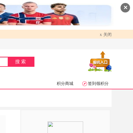
✕
关闭
x
搜索
积分商城
签到领积分