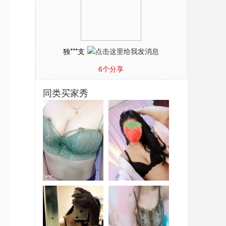
独***支
6
个分享
同类买家秀