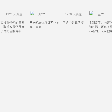
1321 人关注
开***z
1270 人关注
宝***;
严实没有任何的摩擦
从来机会上图评价内衣，但这个是真的漂
收到货了、包裹
带、聚拢效果还是挺
亮，喜欢?
和破损、还送了
购了件肉色的内衣、
不错的、又从他
码选小了点、就不换
效果自然很棒就
定完毕可以放心购买
了比较麻烦、好
了