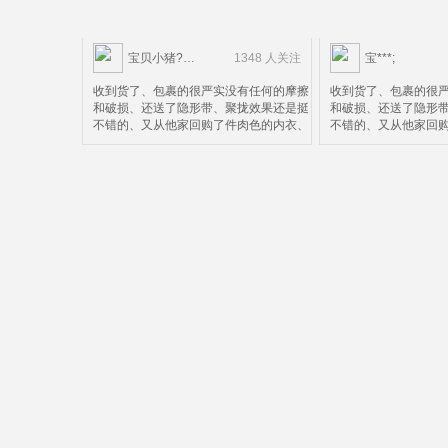
宝贝小猪?……
1348 人关注
宝***;
收到货了、包裹的很严实没有任何的摩擦
收到货了、包裹的很
和破损、还送了隐形带、聚拢效果还是挺
和破损、还送了隐形
不错的、又从他家回购了件肉色的内衣、
不错的、又从他家回
效果自然很棒就是尺码选小了点、就不换
效果自然很棒就是尺
了比较麻烦、好了鉴定完毕可以放心购买
了比较麻烦、好了鉴
了
了