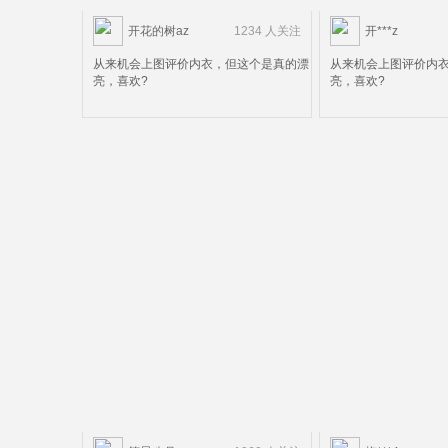
开花的树az
1234 人关注
开***z
从来机会上图评价内衣，但这个是真的漂
从来机会上图评价内
亮，喜欢?
亮，喜欢?