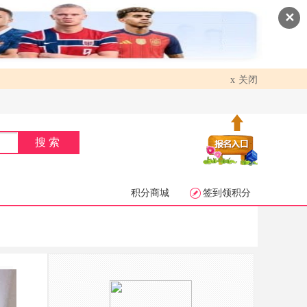
✕
关闭
x
搜索
积分商城
签到领积分