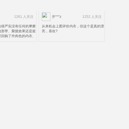
1261 人关注
开***z
1252 人关注
的很严实没有任何的摩擦
从来机会上图评价内衣，但这个是真的漂
隐形带、聚拢效果还是挺
亮，喜欢?
家回购了件肉色的内衣、
是尺码选小了点、就不换
了鉴定完毕可以放心购买