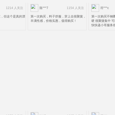
1214 人关注
陈***7
1154 人关注
符***c
衣，但这个是真的漂
第一次购买，料子舒服，穿上去很聚拢，
第一次购买不钢圈
丰满性感，价格实惠，值得购买！
硬 很聚拢集中 
快快递小哥服务很