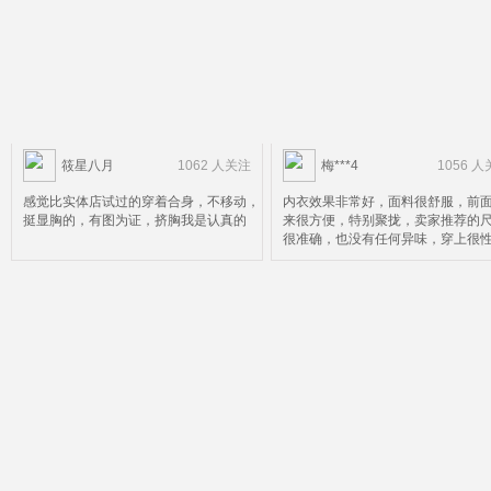
筱星八月
1062 人关注
梅***4
1056 
感觉比实体店试过的穿着合身，不移动，
内衣效果非常好，面料很舒服，前
挺显胸的，有图为证，挤胸我是认真的
来很方便，特别聚拢，卖家推荐的
很准确，也没有任何异味，穿上很
推荐姐妹们购买，