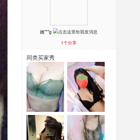
姚***g
1
个分享
同类买家秀