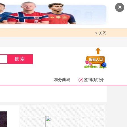
✕
关闭
x
搜索
积分商城
签到领积分