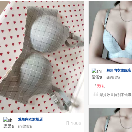
魅角内衣旗舰店
shi梁梁a
「
天猫
」
聚拢效果特别不错哦
魅角内衣旗舰店
1002
shi梁梁a