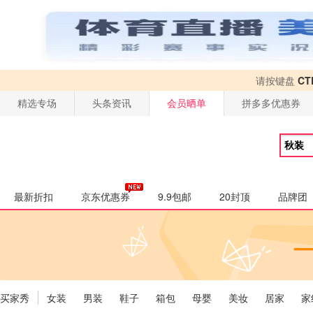
请按键盘
CT
精选专场
头条资讯
会员晒单
拼多多优惠券
最新折扣
京东优惠券
9.9包邮
20封顶
品牌团
买家秀
女装
男装
鞋子
箱包
母婴
美妆
居家
家