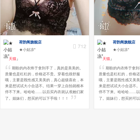
荷韵阁旗舰店
荷韵阁旗舰店
712
★小姑凉*
★小姑凉*
「
天猫
」
「
天猫
」
期盼的内衣终于拿到手了，真的是美美的。
期盼的内衣终于拿到
质量也是杠杠的，价格还不贵。穿着也很舒服
质量也是杠杠的，价格还
哦，主要是既性感又美美的，真心超级喜欢，本
哦，主要是既性感又美美
来是想试试大小合适不。结果一穿上自拍就根本
来是想试试大小合适不。
停不下来。哈哈哈……以后买内衣就认准她们家
停不下来。哈哈哈……以
了。姐妹们，想买的可以下手啦！！！
了。姐妹们，想买的可以