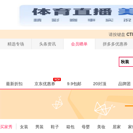
请按键盘
CT
精选专场
头条资讯
会员晒单
拼多多优惠券
最新折扣
京东优惠券
9.9包邮
20封顶
品牌团
买家秀
女装
男装
鞋子
箱包
母婴
美妆
居家
家