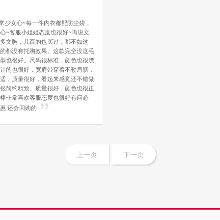
常少女心~每一件内衣都配防尘袋，
心~客服小姐姐态度也很好~再说文
多文胸，几百的也买过，都不如这
的都没有托胸效果。这款完全没这毛
型也很好。尺码很标准，颜色也很漂
计的也很好，宽肩带穿着不勒肩膀，
适，质量很好，看起来感觉还不错做
很简约精致。质量很好，颜色也很正
棒非常喜欢客服态度也很好有问必
惠 还会回购的
上一页
下一页