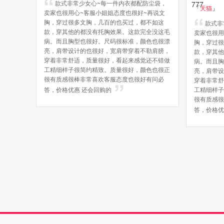
款式非常少女心~每一件内衣都配防尘袋，
「
天猫
」
卖家也很用心~客服小姐姐态度也很好~再说文
胸，穿过很多文胸，几百的也买过，都不如这
款式非
款，穿其他的都没有托胸效果。这款完全没这毛
卖家也很用
病。而且胸型也很好。尺码很标准，颜色也很漂
胸，穿过很
亮，肩带设计的也很好，宽肩带穿着不勒肩膀，
款，穿其他
穿着非常舒适，质量很好，看起来感觉还不错做
病。而且胸
工精细样子很简约精致。质量很好，颜色也很正
亮，肩带设
很有质感很棒非常喜欢客服态度也很好有问必
穿着非常舒
答，价格优惠 还会回购的
工精细样子
很有质感很
答，价格优