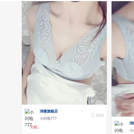
润微旗舰店
894
小闪电777
润
「
天猫
」
小