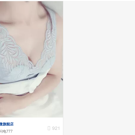
微旗舰店
921
闪电777