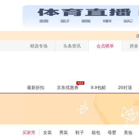
精选专场
头条资讯
会员晒单
拼多
最新折扣
京东优惠券
9.9包邮
20封顶
买家秀
女装
男装
鞋子
箱包
母婴
美妆