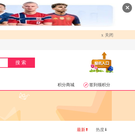
✕
关闭
x
搜索
积分商城
签到领积分


最新
热度