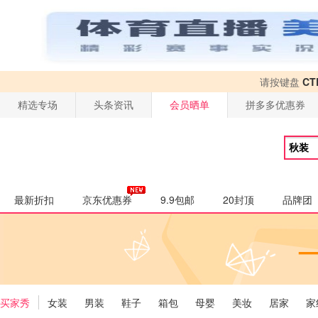
请按键盘
CT
精选专场
头条资讯
会员晒单
拼多多优惠券
最新折扣
京东优惠券
9.9包邮
20封顶
品牌团
买家秀
女装
男装
鞋子
箱包
母婴
美妆
居家
家