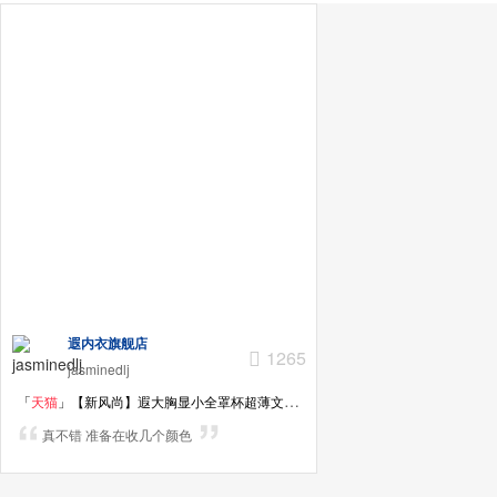
遐内衣旗舰店
1265
jasminedlj
「
天猫
」【新风尚】遐大胸显小全罩杯超薄文胸 性感蕾丝大码胸罩无海绵薄款内衣女
真不错 准备在收几个颜色