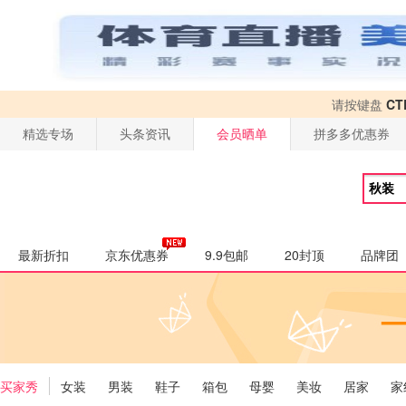
请按键盘
CT
精选专场
头条资讯
会员晒单
拼多多优惠券
最新折扣
京东优惠券
9.9包邮
20封顶
品牌团
买家秀
女装
男装
鞋子
箱包
母婴
美妆
居家
家