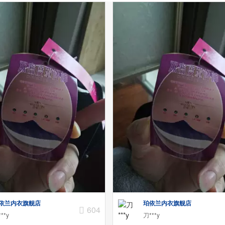
依兰内衣旗舰店
珀依兰内衣旗舰店
604
**y
刀***y