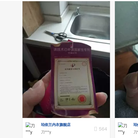
珀依兰内衣旗舰店
珀
564
刀***y
刀*