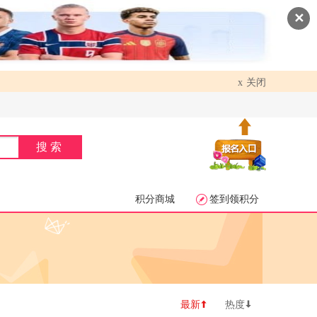
✕
关闭
x
搜索
积分商城
签到领积分


最新
热度