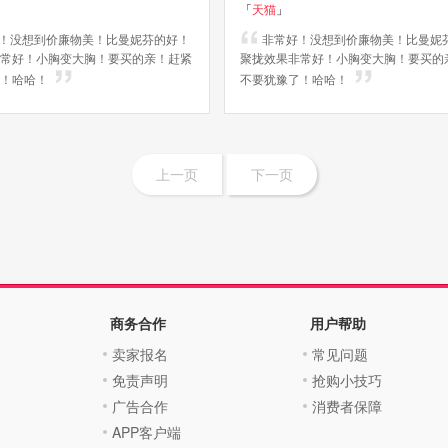
「
天猫
」
！没想到价廉物美！比曼妮芬的好！
非常好！没想到价廉物美！比曼妮
常好！小胸变大胸！要买的亲！赶紧
聚拢效果非常好！小胸变大胸！要买的
！哈哈！
不要犹豫了！哈哈！
上一页
下一页
商务合作
用户帮助
卖家报名
常见问题
免责声明
抢购小技巧
广告合作
消费者保障
APP客户端