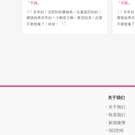
「
天猫
」
「
天猫
」
非常好！没想到价廉物美！比曼妮芬的好！
非常好
聚拢效果非常好！小胸变大胸！要买的亲！赶紧
聚拢效果非
不要犹豫了！哈哈！
不要犹豫了
关于我们
关于我们
联系我们
新浪微博
QQ空间