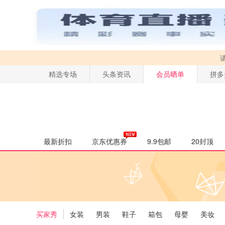
精选专场
头条资讯
会员晒单
拼多
最新折扣
京东优惠券
9.9包邮
20封顶
买家秀
女装
男装
鞋子
箱包
母婴
美妆