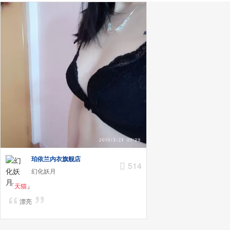
珀依兰内衣旗舰店
514
幻化妖月
「
天猫
」
漂亮