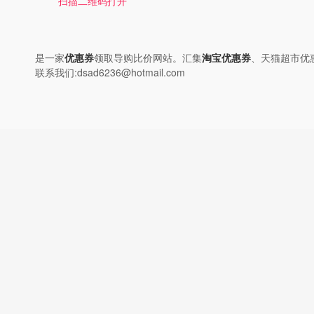
扫描二维码打开
是一家
优惠券
领取导购比价网站。汇集
淘宝优惠券
、天猫超市优
联系我们:dsad6236@hotmail.com