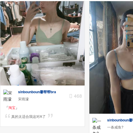
sinbounboun馨帮帮bra
468
宋雨濛
「
淘宝
」
真的太适合我这对A了
sinbounboun
一条咸鱼?