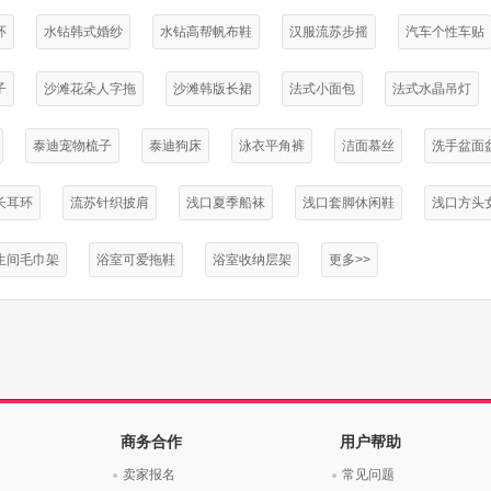
环
水钻韩式婚纱
水钻高帮帆布鞋
汉服流苏步摇
汽车个性车贴
子
沙滩花朵人字拖
沙滩韩版长裙
法式小面包
法式水晶吊灯
泰迪宠物梳子
泰迪狗床
泳衣平角裤
洁面慕丝
洗手盆面
长耳环
流苏针织披肩
浅口夏季船袜
浅口套脚休闲鞋
浅口方头
生间毛巾架
浴室可爱拖鞋
浴室收纳层架
更多>>
商务合作
用户帮助
卖家报名
常见问题