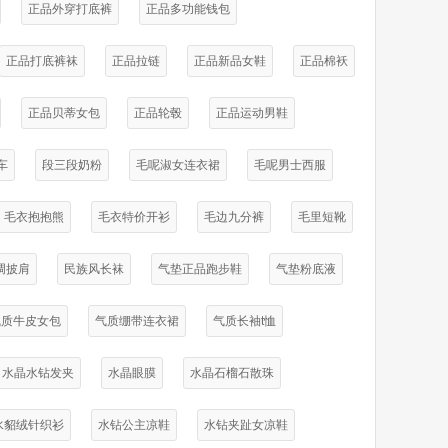
正品外穿打底裤
正品多功能钱包
正品打底裤袜
正品拉链
正品新品女鞋
正品棉袄
正品贝蒂女包
正品轮毂
正品运动男鞋
车
段三段奶粉
毛呢淑女连衣裙
毛呢男士西服
毛衣抱抱熊
毛衣特价开衫
毛边九分裤
毛里短靴
调披肩
民族风长袜
气垫正品跑步鞋
气垫粉底液
气质牛皮女包
气质绷带连衣裙
气质长袖t恤
水晶水钻发夹
水晶眼膜
水晶石榴石散珠
水貂绒针织衫
水钻公主凉鞋
水钻夹趾女凉鞋