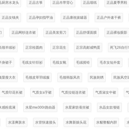
品厨房水龙头
正品古筝
正品吊带背心
正品墙纸
正品夏季男鞋
正品女钱夹
正品孕妇指甲油
正品康祝拔罐器
正品户外速干裤
刀
正品网纱连衣裙
正品美发剪刀
正品舒缓面膜
正品裸妆眼影
高领羊绒衫
正宗桂圆肉
正宗花生
正宗高邮咸鸭蛋
死飞26自行
半身裙子
毛线女针织衫
毛线女靴
毛绒摇铃
毛衣女短外套
领显瘦大衣
毛领皮草羽绒服
毛领韩版风衣
民族刺绣
民族风空
气质印花长裙
气质女a字裙
气质拉链连衣裙
气质淑女中裙
水感粉底液
水星mw300r路由器
水星家纺蚕丝被
水晶女款项链
水漾爽肤水
水管快速接头
水舞新娘头花
水貂整貂内胆