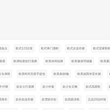
梳妆台
欧式123沙发
欧式单门酒柜
欧式女连衣裙
欧式宜家鞋
e眼霜
欧洲站新款打底裤
欧美休闲短裤
欧美修身羽绒服
欧美夏
方头单鞋
欧美时尚百搭手提包
欧美条纹t恤
欧美波西米亚长裙
牛仔裤
款女士打底裤
款小外套
款少女文胸
款式高跟鞋
塑身衣
款长款连衣裙
款雪纺衬衫
款高跟凉鞋
正品20拉杆箱