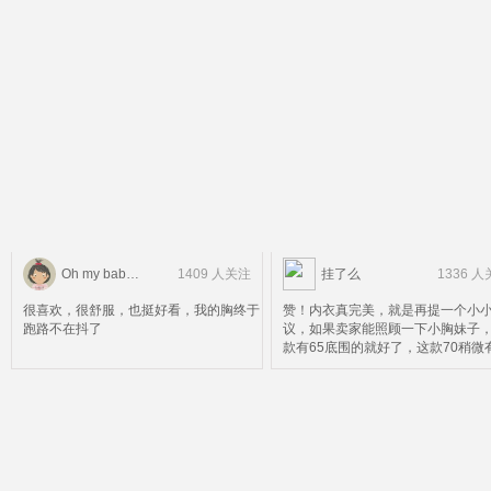
Oh my baby童品站
1409 人关注
挂了么
1336 
很喜欢，很舒服，也挺好看，我的胸终于
赞！内衣真完美，就是再提一个小
跑路不在抖了
议，如果卖家能照顾一下小胸妹子
款有65底围的就好了，这款70稍微
松。会回购且推荐朋友