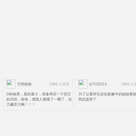
灭绝娘娘
1966 人关注
zj72152134347781
1604 
D杯效果，真的显小，准备再买一个其它
为了让看评论还在犹豫中的姐妹看
款式的，哈哈，感觉人都瘦了一圈了，实
我也是拼了
力嫌弃大胸！！！