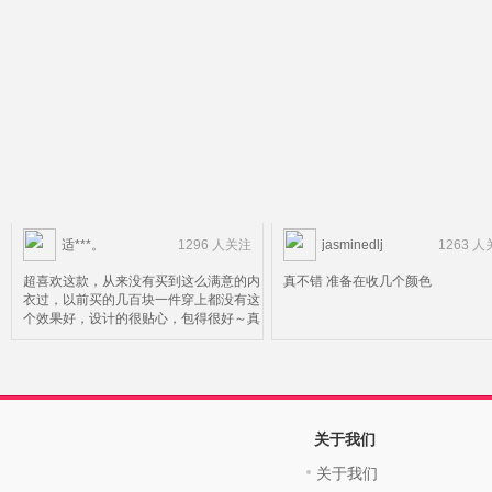
适***。
1296 人关注
jasminedlj
1263 
超喜欢这款，从来没有买到这么满意的内
真不错 准备在收几个颜色
衣过，以前买的几百块一件穿上都没有这
个效果好，设计的很贴心，包得很好～真
心不错，不好的就是很多款都没有我穿的
码了～希望卖家更正哟！下次还来
关于我们
关于我们