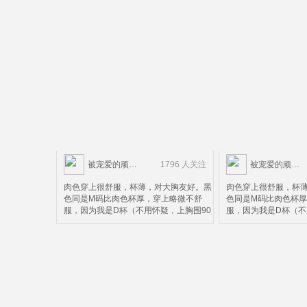
被宠爱的顽皮鬼
1796 人关注
被宠爱的顽皮鬼
肉色穿上很舒服，杯薄，对大胸友好。黑
肉色穿上很舒服，杯
色同是M码比肉色杯厚，穿上略微不舒
色同是M码比肉色杯
服，因为我是D杯（不用怀疑，上胸围90
服，因为我是D杯（不
下胸围72）M码不太合适，黑色可以看出
下胸围72）M码不太
上面搂不住，上面搂住了下面就会被压，
上面搂不住，上面搂
这个请款仅限黑色款。所以并不太适合D
这个请款仅限黑色款
杯以上的妹子。个人而言，这个价钱这个
杯以上的妹子。个人
质量算是超值了，除了杯有点小。
质量算是超值了，除
。。。。。。。。。。。。。。。。。。。。。。。
。。。。。。。。。
然后我再来科普一下，中国妹子很多人不
然后我再来科普一下
知道自己内衣正确的尺码，以为胸围大就
知道自己内衣正确的