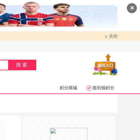
✕
关闭
x
搜索
积分商城
签到领积分