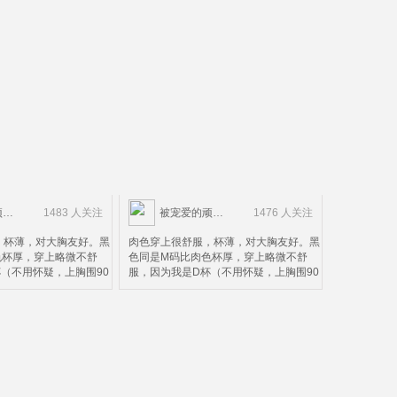
被宠爱的顽皮鬼
1483 人关注
被宠爱的顽皮鬼
1476 人关注
，杯薄，对大胸友好。黑
肉色穿上很舒服，杯薄，对大胸友好。黑
色杯厚，穿上略微不舒
色同是M码比肉色杯厚，穿上略微不舒
（不用怀疑，上胸围90
服，因为我是D杯（不用怀疑，上胸围90
不太合适，黑色可以看出
下胸围72）M码不太合适，黑色可以看出
面搂住了下面就会被压，
上面搂不住，上面搂住了下面就会被压，
色款。所以并不太适合D
这个请款仅限黑色款。所以并不太适合D
个人而言，这个价钱这个
杯以上的妹子。个人而言，这个价钱这个
，除了杯有点小。
质量算是超值了，除了杯有点小。
。。。。。。。。。。。。。。。。
。。。。。。。。。。。。。。。。。。。。。。。
一下，中国妹子很多人不
然后我再来科普一下，中国妹子很多人不
确的尺码，以为胸围大就
知道自己内衣正确的尺码，以为胸围大就