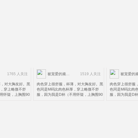
1765 人关注
被宠爱的顽皮鬼
1519 人关注
薄，对大胸友好。黑
肉色穿上很舒服，杯薄，对大胸友好。黑
肉色穿上很舒服
厚，穿上略微不舒
色同是M码比肉色杯厚，穿上略微不舒
色同是M码比肉
用怀疑，上胸围90
服，因为我是D杯（不用怀疑，上胸围90
服，因为我是D杯
合适，黑色可以看出
下胸围72）M码不太合适，黑色可以看出
下胸围72）M码
住了下面就会被压，
上面搂不住，上面搂住了下面就会被压，
上面搂不住，上
。所以并不太适合D
这个请款仅限黑色款。所以并不太适合D
这个请款仅限黑
而言，这个价钱这个
杯以上的妹子。个人而言，这个价钱这个
杯以上的妹子。
了杯有点小。
质量算是超值了，除了杯有点小。
质量算是超值了
。。。。。。。。。。。。。。
。。。。。。。。。。。。。。。。。。。。。。。
。。。。。。。
，中国妹子很多人不
然后我再来科普一下，中国妹子很多人不
然后我再来科普
尺码，以为胸围大就
知道自己内衣正确的尺码，以为胸围大就
知道自己内衣正