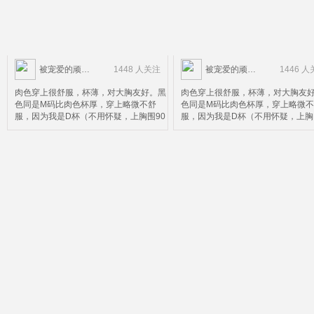
被宠爱的顽皮鬼
1448 人关注
被宠爱的顽皮鬼
1446 
肉色穿上很舒服，杯薄，对大胸友好。黑
肉色穿上很舒服，杯薄，对大胸友
色同是M码比肉色杯厚，穿上略微不舒
色同是M码比肉色杯厚，穿上略微
服，因为我是D杯（不用怀疑，上胸围90
服，因为我是D杯（不用怀疑，上胸
下胸围72）M码不太合适，黑色可以看出
下胸围72）M码不太合适，黑色可
上面搂不住，上面搂住了下面就会被压，
上面搂不住，上面搂住了下面就会
这个请款仅限黑色款。所以并不太适合D
这个请款仅限黑色款。所以并不太适
杯以上的妹子。个人而言，这个价钱这个
杯以上的妹子。个人而言，这个价
质量算是超值了，除了杯有点小。
质量算是超值了，除了杯有点小。
。。。。。。。。。。。。。。。。。。。。。。。
。。。。。。。。。。。。。。。
然后我再来科普一下，中国妹子很多人不
然后我再来科普一下，中国妹子很
知道自己内衣正确的尺码，以为胸围大就
知道自己内衣正确的尺码，以为胸
是胸大，这个说法是错误的。罩杯尺寸分
是胸大，这个说法是错误的。罩杯
为两个部的，拿我自己的尺码75D（内衣
为两个部的，拿我自己的尺码75D
没有72D所以只能买75）来说
没有72D所以只能买75）来说