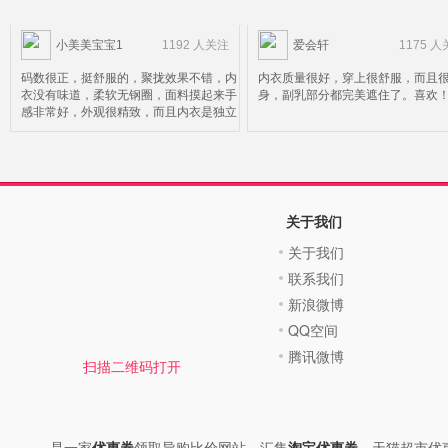
小美美宝宝1
1192 人关注
爱会轩
1175 
码数很正，挺舒服的，聚拢效果不错，内
内衣质量很好，穿上很舒服，而且
衣没有味道，柔软无钢圈，面料摸起来手
身，副乳部分都完美遮住了。喜欢
感非常好，外观很精致，而且内衣是独立
包装的，特别合我心意，摸上去滑滑的特
别舒服，一穿上就让人感觉爱不释手，真
的很舒服很贴身，也不会空杯，一点都没
褪色，也没有什么异味，各位亲可以放心
购买，
关于我们
关于我们
联系我们
新浪微博
QQ空间
腾讯微博
扫描二维码打开
是一家
优惠券
领取导购比价网站。汇集
淘宝优惠券
、天猫超市优