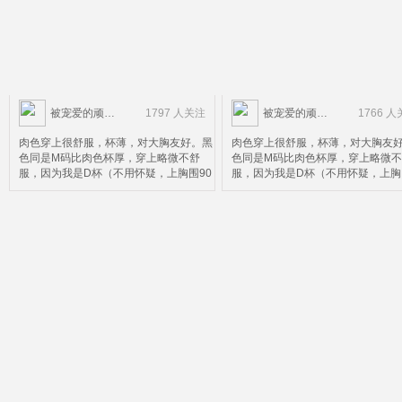
被宠爱的顽皮鬼
1797 人关注
被宠爱的顽皮鬼
1766 
肉色穿上很舒服，杯薄，对大胸友好。黑
肉色穿上很舒服，杯薄，对大胸友
色同是M码比肉色杯厚，穿上略微不舒
色同是M码比肉色杯厚，穿上略微
服，因为我是D杯（不用怀疑，上胸围90
服，因为我是D杯（不用怀疑，上胸
下胸围72）M码不太合适，黑色可以看出
下胸围72）M码不太合适，黑色可
上面搂不住，上面搂住了下面就会被压，
上面搂不住，上面搂住了下面就会
这个请款仅限黑色款。所以并不太适合D
这个请款仅限黑色款。所以并不太适
杯以上的妹子。个人而言，这个价钱这个
杯以上的妹子。个人而言，这个价
质量算是超值了，除了杯有点小。
质量算是超值了，除了杯有点小。
。。。。。。。。。。。。。。。。。。。。。。。
。。。。。。。。。。。。。。。
然后我再来科普一下，中国妹子很多人不
然后我再来科普一下，中国妹子很
知道自己内衣正确的尺码，以为胸围大就
知道自己内衣正确的尺码，以为胸
是胸大，这个说法是错误的。罩杯尺寸分
是胸大，这个说法是错误的。罩杯
为两个部的，拿我自己的尺码75D（内衣
为两个部的，拿我自己的尺码75D
没有72D所以只能买75）来说
没有72D所以只能买75）来说