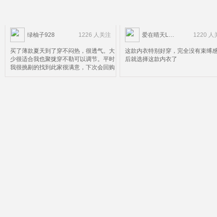
绿柚子928
1226 人关注
爱在晴天LOVE
1220 
买了薄款夏天到了穿不闷热，很透气。大
这款内衣特别好穿，完全没有束缚
少很适合我也聚拢穿不勒可以调节。平时
后就选择这款内衣了
我很挑剔的找到此家很满意，下次会回购
的。