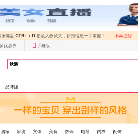
请按键盘
CTRL + D
把放入收藏夹，折扣信息一手掌握！
不再提醒
多优惠券
手机版
品牌团
居家
家纺
文体
美食
数码
电器
内衣
配饰