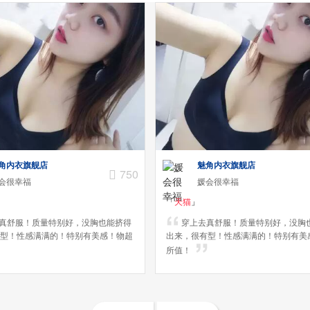
角内衣旗舰店
魅角内衣旗舰店
750
会很幸福
媛会很幸福
「
天猫
」
真舒服！质量特别好，没胸也能挤得
穿上去真舒服！质量特别好，没胸
型！性感满满的！特别有美感！物超
出来，很有型！性感满满的！特别有美
所值！