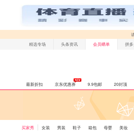
精选专场
头条资讯
会员晒单
拼多
最新折扣
京东优惠券
9.9包邮
20封顶
买家秀
女装
男装
鞋子
箱包
母婴
美妆