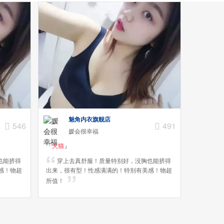
魅角内衣旗舰店
546
491
媛会很幸福
「
天猫
」
也能挤得
穿上去真舒服！质量特别好，没胸也能挤得
感！物超
出来，很有型！性感满满的！特别有美感！物超
所值！