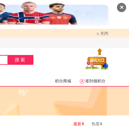
✕
关闭
x
搜索
积分商城
签到领积分


最新
热度