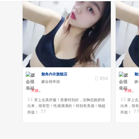
魅角内衣旗舰店
魅
854
媛会很幸福
媛
「
天猫
」
「
天猫
」
穿上去真舒服！质量特别好，没胸也能挤得
穿上去
出来，很有型！性感满满的！特别有美感！物超
出来，很有
所值！
所值！