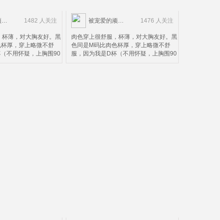
被宠爱的顽皮鬼
1482 人关注
被宠爱的顽皮鬼
1476 人关注
，杯薄，对大胸友好。黑
肉色穿上很舒服，杯薄，对大胸友好。黑
色杯厚，穿上略微不舒
色同是M码比肉色杯厚，穿上略微不舒
（不用怀疑，上胸围90
服，因为我是D杯（不用怀疑，上胸围90
不太合适，黑色可以看出
下胸围72）M码不太合适，黑色可以看出
面搂住了下面就会被压，
上面搂不住，上面搂住了下面就会被压，
色款。所以并不太适合D
这个请款仅限黑色款。所以并不太适合D
个人而言，这个价钱这个
杯以上的妹子。个人而言，这个价钱这个
，除了杯有点小。
质量算是超值了，除了杯有点小。
。。。。。。。。。。。。。。。。
。。。。。。。。。。。。。。。。。。。。。。。
一下，中国妹子很多人不
然后我再来科普一下，中国妹子很多人不
确的尺码，以为胸围大就
知道自己内衣正确的尺码，以为胸围大就
法是错误的。罩杯尺寸分
是胸大，这个说法是错误的。罩杯尺寸分
自己的尺码75D（内衣
为两个部的，拿我自己的尺码75D（内衣
能买75）来说
没有72D所以只能买75）来说