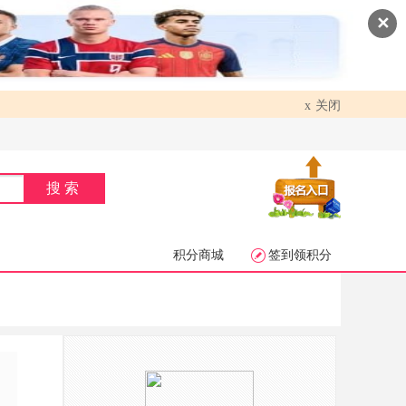
✕
关闭
x
搜索
积分商城
签到领积分