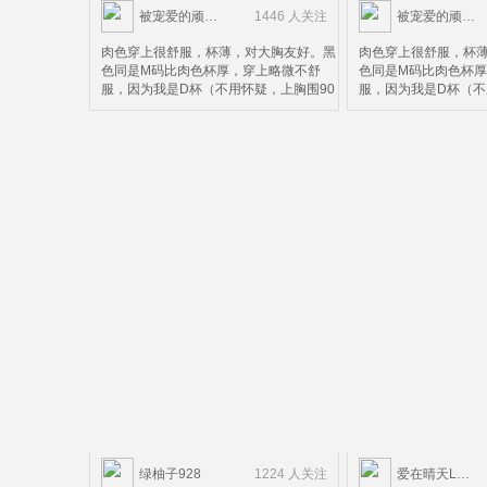
被宠爱的顽皮鬼
1446 人关注
被宠爱的顽皮鬼
肉色穿上很舒服，杯薄，对大胸友好。黑
肉色穿上很舒服，杯
色同是M码比肉色杯厚，穿上略微不舒
色同是M码比肉色杯
服，因为我是D杯（不用怀疑，上胸围90
服，因为我是D杯（不
下胸围72）M码不太合适，黑色可以看出
下胸围72）M码不太
上面搂不住，上面搂住了下面就会被压，
上面搂不住，上面搂
这个请款仅限黑色款。所以并不太适合D
这个请款仅限黑色款
杯以上的妹子。个人而言，这个价钱这个
杯以上的妹子。个人
质量算是超值了，除了杯有点小。
质量算是超值了，除
。。。。。。。。。。。。。。。。。。。。。。。
。。。。。。。。。
然后我再来科普一下，中国妹子很多人不
然后我再来科普一下
知道自己内衣正确的尺码，以为胸围大就
知道自己内衣正确的
是胸大，这个说法是错误的。罩杯尺寸分
是胸大，这个说法是
为两个部的，拿我自己的尺码75D（内衣
为两个部的，拿我自己
没有72D所以只能买75）来说
没有72D所以只能买7
绿柚子928
1224 人关注
爱在晴天LOVE