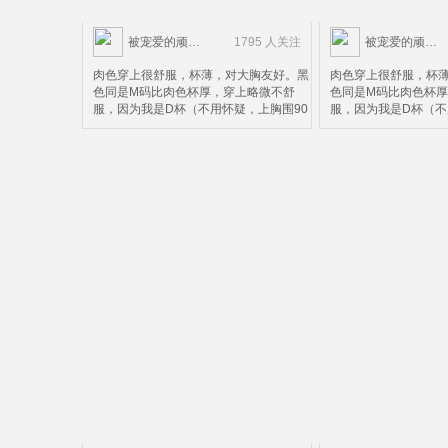
被宠爱的顽皮鬼
1795 人关注
被宠爱的顽皮鬼
肉色穿上很舒服，杯薄，对大胸友好。黑
肉色穿上很舒服，杯
色同是M码比肉色杯厚，穿上略微不舒
色同是M码比肉色杯
服，因为我是D杯（不用怀疑，上胸围90
服，因为我是D杯（不
下胸围72）M码不太合适，黑色可以看出
下胸围72）M码不太
上面搂不住，上面搂住了下面就会被压，
上面搂不住，上面搂
这个请款仅限黑色款。所以并不太适合D
这个请款仅限黑色款
杯以上的妹子。个人而言，这个价钱这个
杯以上的妹子。个人
质量算是超值了，除了杯有点小。
质量算是超值了，除
。。。。。。。。。。。。。。。。。。。。。。。
。。。。。。。。。
然后我再来科普一下，中国妹子很多人不
然后我再来科普一下
知道自己内衣正确的尺码，以为胸围大就
知道自己内衣正确的
是胸大，这个说法是错误的。罩杯尺寸分
是胸大，这个说法是
为两个部的，拿我自己的尺码75D（内衣
为两个部的，拿我自己
没有72D所以只能买75）来说
没有72D所以只能买7