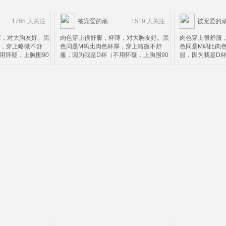
1765 人关注
被宠爱的顽皮鬼
1519 人关注
薄，对大胸友好。黑
肉色穿上很舒服，杯薄，对大胸友好。黑
肉色穿上很舒服
厚，穿上略微不舒
色同是M码比肉色杯厚，穿上略微不舒
色同是M码比肉
用怀疑，上胸围90
服，因为我是D杯（不用怀疑，上胸围90
服，因为我是D杯
合适，黑色可以看出
下胸围72）M码不太合适，黑色可以看出
下胸围72）M码
住了下面就会被压，
上面搂不住，上面搂住了下面就会被压，
上面搂不住，上
。所以并不太适合D
这个请款仅限黑色款。所以并不太适合D
这个请款仅限黑
而言，这个价钱这个
杯以上的妹子。个人而言，这个价钱这个
杯以上的妹子。
了杯有点小。
质量算是超值了，除了杯有点小。
质量算是超值了
。。。。。。。。。。。。。。
。。。。。。。。。。。。。。。。。。。。。。。
。。。。。。。
，中国妹子很多人不
然后我再来科普一下，中国妹子很多人不
然后我再来科普
尺码，以为胸围大就
知道自己内衣正确的尺码，以为胸围大就
知道自己内衣正
错误的。罩杯尺寸分
是胸大，这个说法是错误的。罩杯尺寸分
是胸大，这个说
的尺码75D（内衣
为两个部的，拿我自己的尺码75D（内衣
为两个部的，拿我
5）来说
没有72D所以只能买75）来说
没有72D所以只