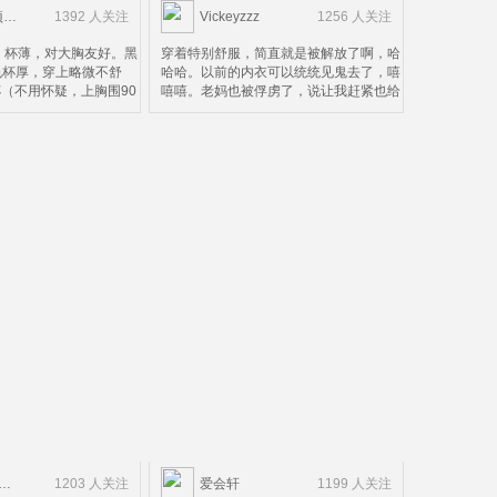
被宠爱的顽皮鬼
1392 人关注
Vickeyzzz
1256 人关注
，杯薄，对大胸友好。黑
穿着特别舒服，简直就是被解放了啊，哈
色杯厚，穿上略微不舒
哈哈。以前的内衣可以统统见鬼去了，嘻
（不用怀疑，上胸围90
嘻嘻。老妈也被俘虏了，说让我赶紧也给
不太合适，黑色可以看出
她买一件。也不会下坠，我自认为胸还挺
面搂住了下面就会被压，
大，哈哈哈，但也只能穿S码，我妈以为
色款。所以并不太适合D
是那种中学生内衣的感觉，完全不是，很
个人而言，这个价钱这个
有弹性，也很聚拢，虽然还达不到一般内
，除了杯有点小。
衣那么那么紧，但是我觉得不下坠，定型
。。。。。。。。。。。。。。。。
效果还不错就很棒啦。（很不好意思的附
一下，中国妹子很多人不
上内衣秀一张）
确的尺码，以为胸围大就
法是错误的。罩杯尺寸分
自己的尺码75D（内衣
能买75）来说
在晴天LOVE
1203 人关注
爱会轩
1199 人关注