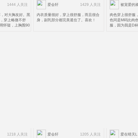
1444 人关注
爱会轩
1429 人关注
薄，对大胸友好。黑
内衣质量很好，穿上很舒服，而且很合
肉色穿上很舒服
厚，穿上略微不舒
身，副乳部分都完美遮住了。喜欢！
色同是M码比肉
用怀疑，上胸围90
服，因为我是D杯
合适，黑色可以看出
下胸围72）M码
住了下面就会被压，
上面搂不住，上
。所以并不太适合D
这个请款仅限黑
而言，这个价钱这个
杯以上的妹子。
了杯有点小。
质量算是超值了
。。。。。。。。。。。。。。
。。。。。。。
，中国妹子很多人不
然后我再来科普
尺码，以为胸围大就
知道自己内衣正
错误的。罩杯尺寸分
是胸大，这个说
的尺码75D（内衣
为两个部的，拿我
5）来说
没有72D所以只
1218 人关注
爱会轩
1205 人关注
爱