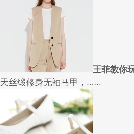
王菲教你
天丝缎修身无袖马甲，......