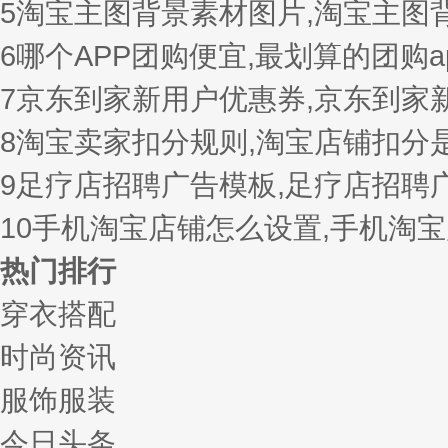
5
淘宝主图背景素材图片,淘宝主图
6
哪个APP团购便宜,最划算的团购a
7
京东到家新用户优惠券,京东到家
8
淘宝卖家扣分规则,淘宝店铺扣分
9
足疗店招聘广告模板,足疗店招聘
10
手机淘宝店铺怎么设置,手机淘
热门排行
穿衣搭配
时尚资讯
服饰服装
今日头条