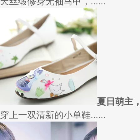
天丝缎修身无袖马甲，......
夏日萌主
穿上一双清新的小单鞋......