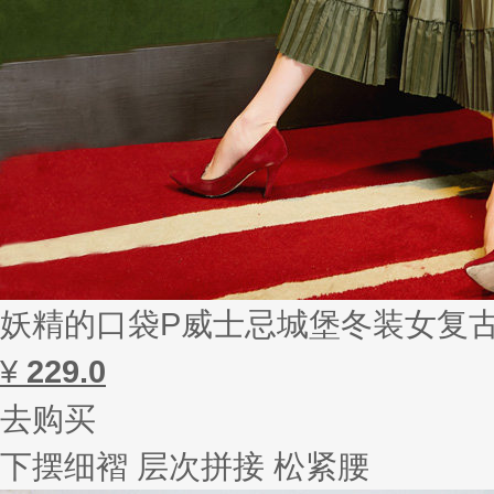
妖精的口袋P威士忌城堡冬装女复
¥
229.0
去购买
下摆细褶 层次拼接 松紧腰