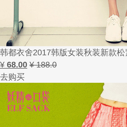
韩都衣舍2017韩版女装秋装新款松
¥
68.00
¥ 188.0
去购买