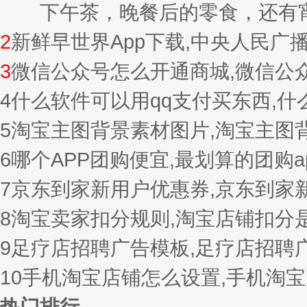
下午茶，晚餐后的零食，还有宵夜的
2
新鲜早世界App下载,中央人民广
3
微信公众号怎么开通商城,微信公
4
什么软件可以用qq支付买东西,
5
淘宝主图背景素材图片,淘宝主图
6
哪个APP团购便宜,最划算的团购a
7
京东到家新用户优惠券,京东到家
8
淘宝卖家扣分规则,淘宝店铺扣分
9
足疗店招聘广告模板,足疗店招聘
10
手机淘宝店铺怎么设置,手机淘
热门排行