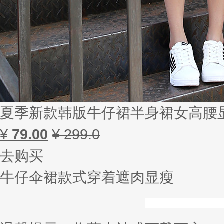
夏季新款韩版牛仔裙半身裙女高腰
¥
79.00
¥ 299.0
去购买
牛仔伞裙款式穿着遮肉显瘦