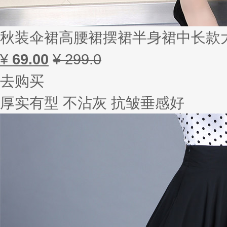
秋装伞裙高腰裙摆裙半身裙中长款
¥
69.00
¥ 299.0
去购买
厚实有型 不沾灰 抗皱垂感好