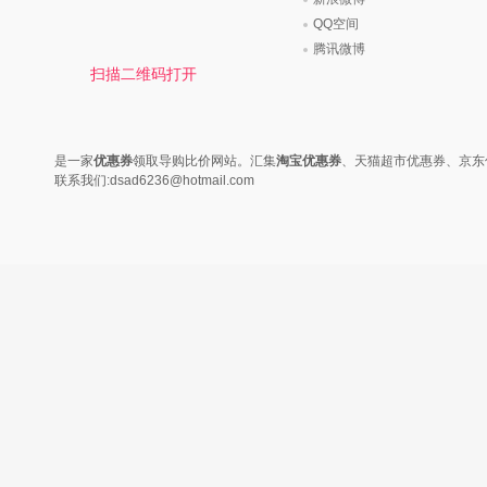
QQ空间
腾讯微博
扫描二维码打开
是一家
优惠券
领取导购比价网站。汇集
淘宝优惠券
、天猫超市优惠券、京东
联系我们:dsad6236@hotmail.com