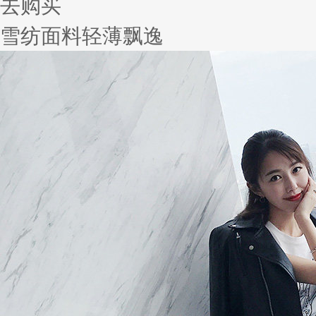
去购买
雪纺面料轻薄飘逸