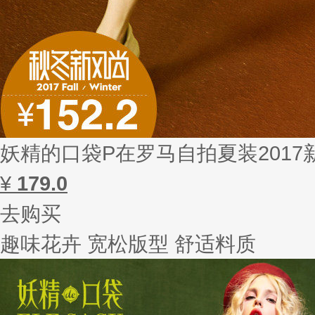
妖精的口袋P在罗马自拍夏装201
¥
179.0
去购买
趣味花卉 宽松版型 舒适料质