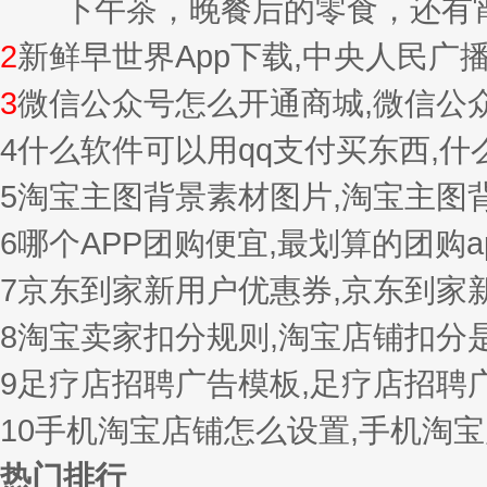
下午茶，晚餐后的零食，还有宵夜的
2
新鲜早世界App下载,中央人民广
3
微信公众号怎么开通商城,微信公
4
什么软件可以用qq支付买东西,
5
淘宝主图背景素材图片,淘宝主图
6
哪个APP团购便宜,最划算的团购a
7
京东到家新用户优惠券,京东到家
8
淘宝卖家扣分规则,淘宝店铺扣分
9
足疗店招聘广告模板,足疗店招聘
10
手机淘宝店铺怎么设置,手机淘
热门排行