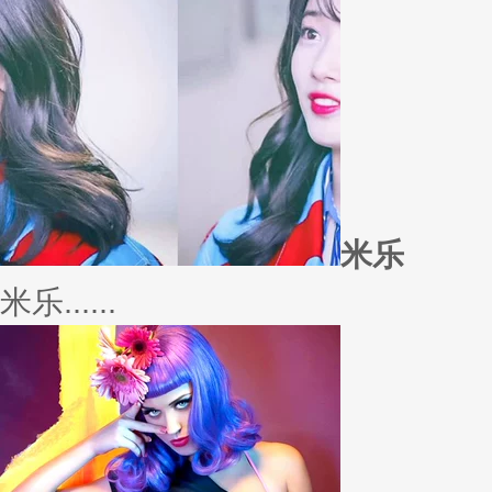
外套
冬季绚烂，少不了羽绒服、毛呢
若......