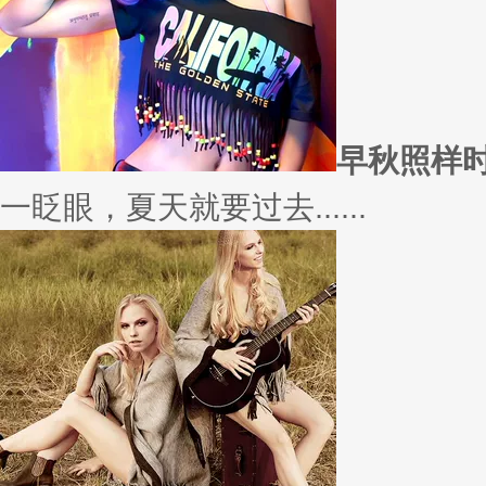
愿你
因为经常迁就他人，所以不断委
实......