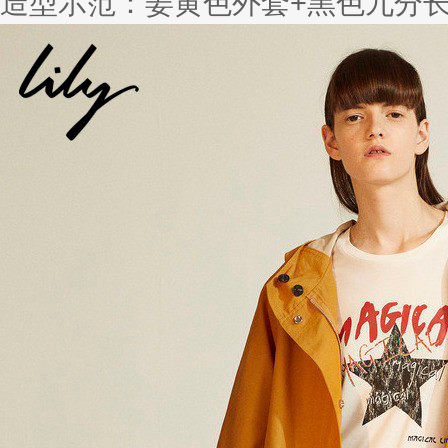
造型示范：姜黄色外套+黑色九分长