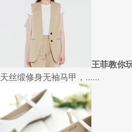
王菲教你
天丝缎修身无袖马甲，......