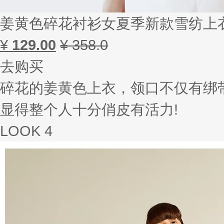
姜黄色碎花衬衫女夏季新款雪纺上
¥
129.00
¥ 358.0
去购买
碎花的姜黄色上衣，领口不仅有绑
显得整个人十分俏皮有活力!
LOOK 4