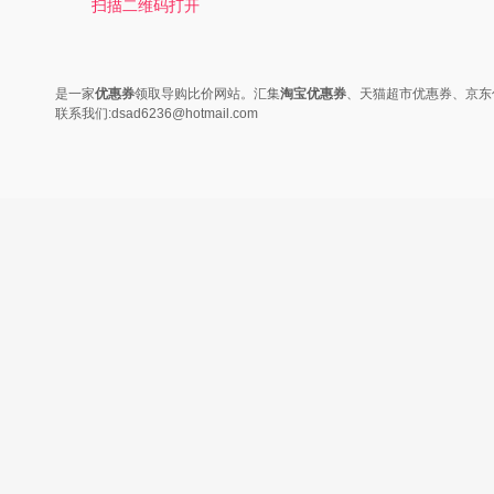
扫描二维码打开
是一家
优惠券
领取导购比价网站。汇集
淘宝优惠券
、天猫超市优惠券、京东
联系我们:dsad6236@hotmail.com