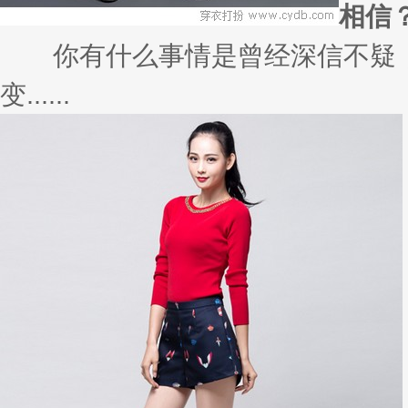
相信
你有什么事情是曾经深信不疑，
变......