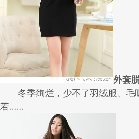
外套
冬季绚烂，少不了羽绒服、毛呢
若......