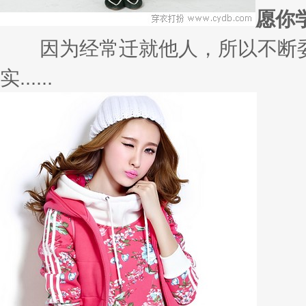
愿你
因为经常迁就他人，所以不断委
实......