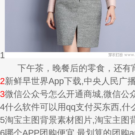
1
下午茶，晚餐后的零食，还有宵夜的
2
新鲜早世界App下载,中央人民广
3
微信公众号怎么开通商城,微信公
4
什么软件可以用qq支付买东西,
5
淘宝主图背景素材图片,淘宝主图
6
哪个APP团购便宜,最划算的团购a