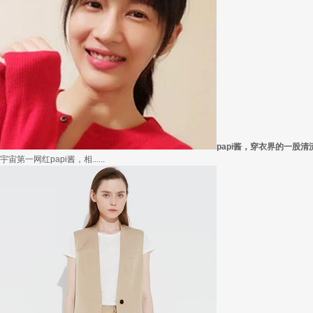
papi酱，穿衣界的一股清
宇宙第一网红papi酱，相......