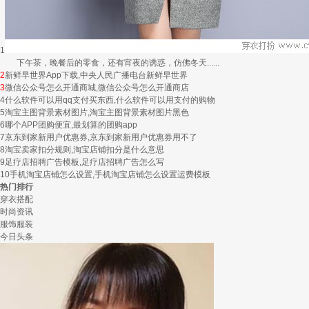
1
下午茶，晚餐后的零食，还有宵夜的诱惑，仿佛冬天......
2
新鲜早世界App下载,中央人民广播电台新鲜早世界
3
微信公众号怎么开通商城,微信公众号怎么开通商店
4
什么软件可以用qq支付买东西,什么软件可以用支付的购物
5
淘宝主图背景素材图片,淘宝主图背景素材图片黑色
6
哪个APP团购便宜,最划算的团购app
7
京东到家新用户优惠券,京东到家新用户优惠券用不了
8
淘宝卖家扣分规则,淘宝店铺扣分是什么意思
9
足疗店招聘广告模板,足疗店招聘广告怎么写
10
手机淘宝店铺怎么设置,手机淘宝店铺怎么设置运费模板
热门排行
穿衣搭配
时尚资讯
服饰服装
今日头条