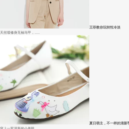
王菲教你玩转性冷淡
天丝缎修身无袖马甲，......
夏日萌主，不一样的清新
穿上一双清新的小单鞋......