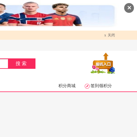
✕
x
关闭
搜索
积分商城
签到领积分