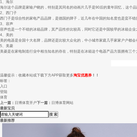
1、海尔
海尔这个品牌是家喻户晓的，特别是其同名的动画片几乎是90后的童年回忆，这个
2、西门子
西门子是综合性的家电产品品牌，是德国的牌子，近几年在中国的知名度也是蛮不错
3、容声
容声也是一个不错的冰箱品牌，其产品性价比较高，同时它还是中国较早的冰箱企业
4、美的
美的电器是全国十大名牌，品牌还是比较大众化的，中小城市家庭几乎家家户户都会
5、美菱
美菱是在家电制造行业中相当知名的存在，特别是在冰箱这个电器产品方面拥有三个
温馨提示：收藏本站或下载下方APP获取更多
淘宝优惠券
！！
标签：
入口
登陆
体育
上一篇：
日博体育开户
下一篇：
日博体育网站
最新宝贝
最新推荐