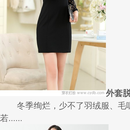
外套
冬季绚烂，少不了羽绒服、毛呢
若......