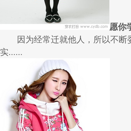
愿你
因为经常迁就他人，所以不断委
实......