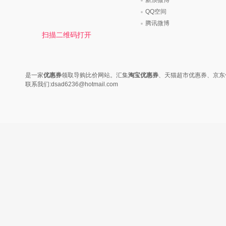
新浪微博
QQ空间
腾讯微博
扫描二维码打开
是一家
优惠券
领取导购比价网站。汇集
淘宝优惠券
、天猫超市优惠券、京东
联系我们:dsad6236@hotmail.com