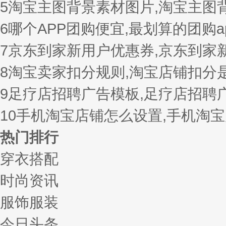
5
淘宝主图背景素材图片,淘宝主图
6
哪个APP团购便宜,最划算的团购a
7
京东到家新用户优惠券,京东到家
8
淘宝卖家扣分规则,淘宝店铺扣分
9
足疗店招聘广告模板,足疗店招聘
10
手机淘宝店铺怎么设置,手机淘
热门排行
穿衣搭配
时尚资讯
服饰服装
今日头条