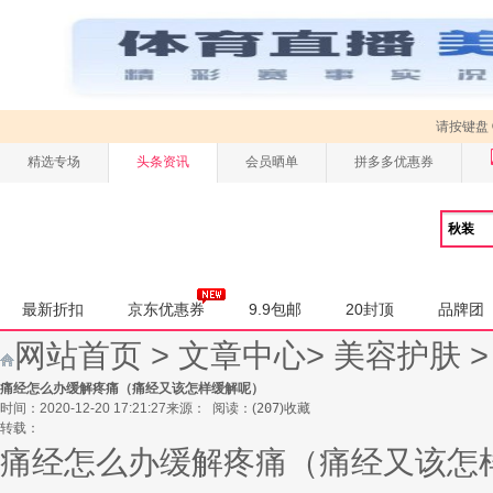
请按键盘
精选专场
头条资讯
会员晒单
拼多多优惠券
最新折扣
京东优惠券
9.9包邮
20封顶
品牌团
网站首页
>
文章中心
>
美容护肤
痛经怎么办缓解疼痛（痛经又该怎样缓解呢）
时间：2020-12-20 17:21:27
来源：
阅读：
(
207
)
收藏
转载：
痛经怎么办缓解疼痛（痛经又该怎