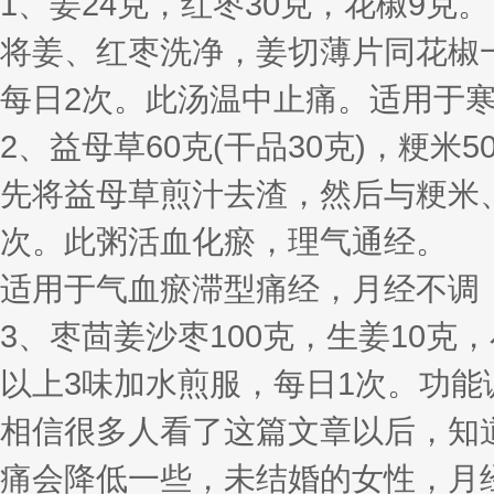
1、姜24克，红枣30克，花椒9克。
将姜、红枣洗净，姜切薄片同花椒
每日2次。此汤温中止痛。适用于
2、益母草60克(干品30克)，粳米
先将益母草煎汁去渣，然后与粳米、
次。此粥活血化瘀，理气通经。
适用于气血瘀滞型痛经，月经不调
3、枣茴姜沙枣100克，生姜10克
以上3味加水煎服，每日1次。功能
相信很多人看了这篇文章以后，知
痛会降低一些，未结婚的女性，月