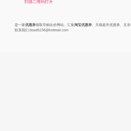
扫描二维码打开
是一家
优惠券
领取导购比价网站。汇集
淘宝优惠券
、天猫超市优惠券、京东
联系我们:dsad6236@hotmail.com