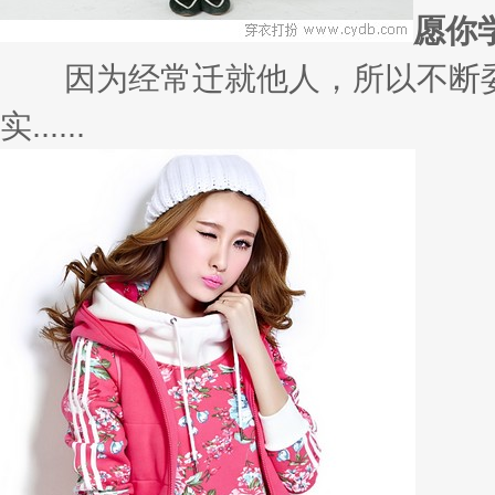
愿你
因为经常迁就他人，所以不断委
实......