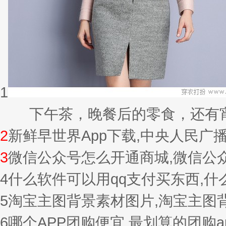
1
下午茶，晚餐后的零食，还有宵夜的
2
新鲜早世界App下载,中央人民广
3
微信公众号怎么开通商城,微信公
4
什么软件可以用qq支付买东西,
5
淘宝主图背景素材图片,淘宝主图
6
哪个APP团购便宜,最划算的团购a