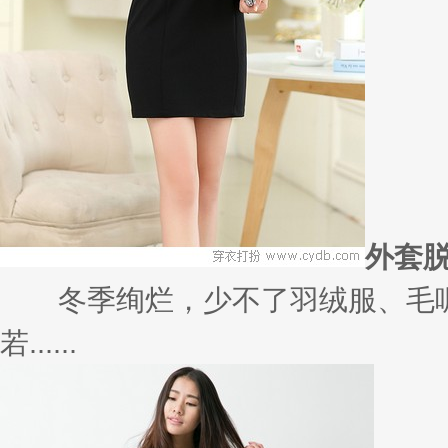
外套
冬季绚烂，少不了羽绒服、毛呢
若......