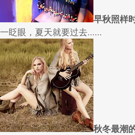
愿你
因为经常迁就他人，所以不断委
实......