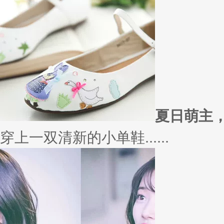
外套
冬季绚烂，少不了羽绒服、毛呢