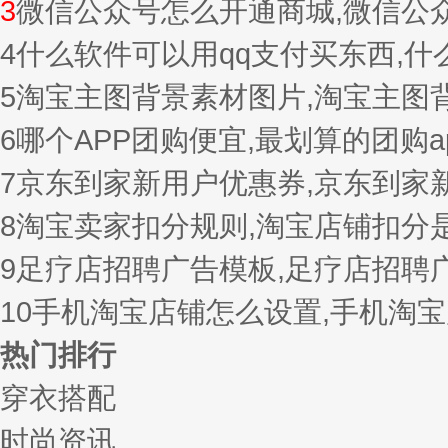
3
微信公众号怎么开通商城,微信公
4
什么软件可以用qq支付买东西,
5
淘宝主图背景素材图片,淘宝主图
6
哪个APP团购便宜,最划算的团购a
7
京东到家新用户优惠券,京东到家
8
淘宝卖家扣分规则,淘宝店铺扣分
9
足疗店招聘广告模板,足疗店招聘
10
手机淘宝店铺怎么设置,手机淘
热门排行
穿衣搭配
时尚资讯