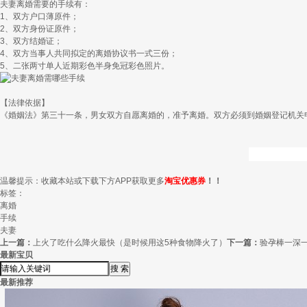
夫妻离婚需要的手续有：
1、双方户口薄原件；
2、双方身份证原件；
3、双方结婚证；
4、双方当事人共同拟定的离婚协议书一式三份；
5、二张两寸单人近期彩色半身免冠彩色照片。
【法律依据】
《婚姻法》第三十一条，男女双方自愿离婚的，准予离婚。双方必须到婚姻登记机关
温馨提示：收藏本站或下载下方APP获取更多
淘宝优惠券
！！
标签：
离婚
手续
夫妻
上一篇：
上火了吃什么降火最快（是时候用这5种食物降火了）
下一篇：
验孕棒一深
最新宝贝
最新推荐