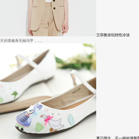
在买衣服的时候，我们会喜欢物美价廉的衣服，平常往往一件两三百的衣服，都觉得太.