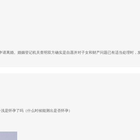
申请离婚。婚姻登记机关查明双方确实是自愿并对子女和财产问题已有适当处理时，
一浅是怀孕了吗（什么时候能测出是否怀孕）