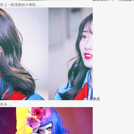
外套脱掉也要
冬季绚烂，少不了羽绒服、毛呢大衣的色彩比拼，有它们在，冬天自然出彩不少，但若.