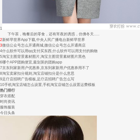
1
下午茶，晚餐后的零食，还有宵夜的诱惑，仿佛冬天......
2
新鲜早世界App下载,中央人民广播电台新鲜早世界
3
微信公众号怎么开通商城,微信公众号怎么开通商店
4
什么软件可以用qq支付买东西,什么软件可以用支付的购物
5
淘宝主图背景素材图片,淘宝主图背景素材图片黑色
6
哪个APP团购便宜,最划算的团购app
7
京东到家新用户优惠券,京东到家新用户优惠券用不了
8
淘宝卖家扣分规则,淘宝店铺扣分是什么意思
9
足疗店招聘广告模板,足疗店招聘广告怎么写
10
手机淘宝店铺怎么设置,手机淘宝店铺怎么设置运费模板
热门排行
穿衣搭配
时尚资讯
服饰服装
今日头条