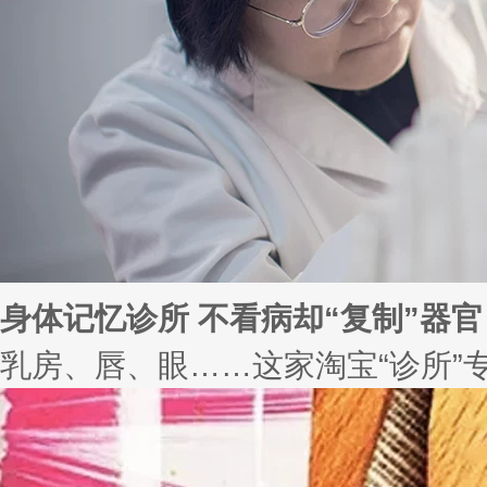
身体记忆诊所 不看病却“复制”器官
乳房、唇、眼……这家淘宝“诊所”专做