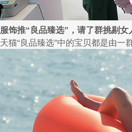
服饰推“良品臻选”，请了群挑剔女
天猫“良品臻选”中的宝贝都是由一群“