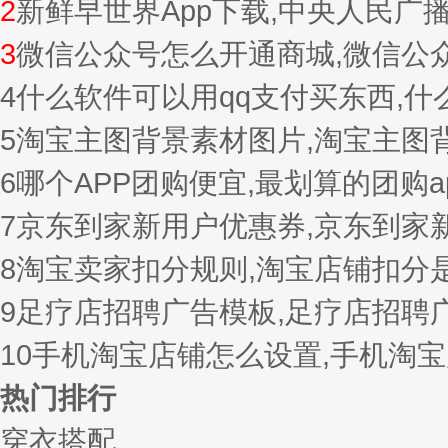
2
新鲜早世界App下载,中央人民广
3
微信公众号怎么开通商城,微信公
4
什么软件可以用qq支付买东西,
5
淘宝主图背景素材图片,淘宝主图
6
哪个APP团购便宜,最划算的团购a
7
京东到家新用户优惠券,京东到家
8
淘宝卖家扣分规则,淘宝店铺扣分
9
足疗店招聘广告模板,足疗店招聘
10
手机淘宝店铺怎么设置,手机淘
热门排行
穿衣搭配