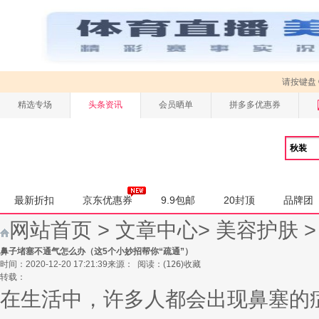
请按键盘
精选专场
头条资讯
会员晒单
拼多多优惠券
最新折扣
京东优惠券
9.9包邮
20封顶
品牌团
网站首页
>
文章中心
>
美容护肤
鼻子堵塞不通气怎么办（这5个小妙招帮你“疏通”）
时间：2020-12-20 17:21:39
来源：
阅读：
(
126
)
收藏
转载：
在生活中，许多人都会出现鼻塞的