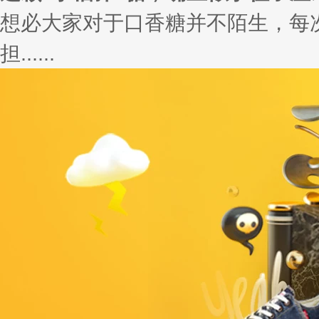
想必大家对于口香糖并不陌生，每
担......