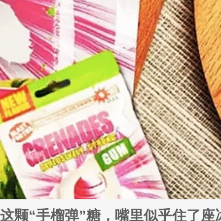
这颗“手榴弹”糖，嘴里似乎住了座