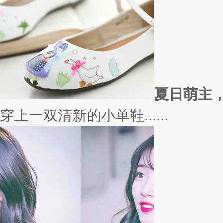
外套
冬季绚烂，少不了羽绒服、毛呢
若......