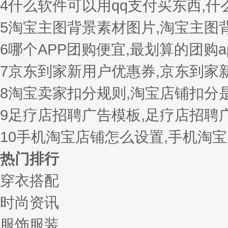
4
什么软件可以用qq支付买东西,
5
淘宝主图背景素材图片,淘宝主图
6
哪个APP团购便宜,最划算的团购a
7
京东到家新用户优惠券,京东到家
8
淘宝卖家扣分规则,淘宝店铺扣分
9
足疗店招聘广告模板,足疗店招聘
10
手机淘宝店铺怎么设置,手机淘
热门排行
穿衣搭配
时尚资讯
服饰服装