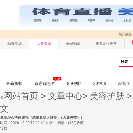
请按键盘
精选专场
头条资讯
会员晒单
拼多多优惠券
最新折扣
京东优惠券
9.9包邮
20封顶
品牌团
网站首页
>
文章中心
>
美容护肤
文
鼻塞怎么快速通气（感冒鼻塞太难受，7大通鼻技巧）
时间：2020-12-20 17:21:41
来源：
阅读：
(
138
)
收藏
转载：