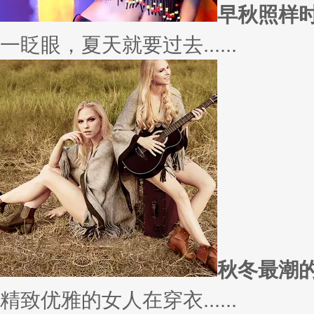
愿你
因为经常迁就他人，所以不断委
实......