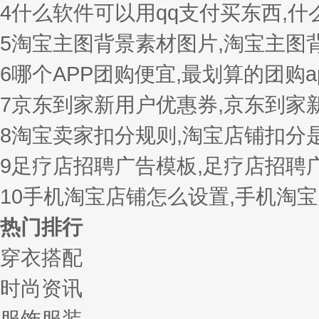
4
什么软件可以用qq支付买东西,
5
淘宝主图背景素材图片,淘宝主图
6
哪个APP团购便宜,最划算的团购a
7
京东到家新用户优惠券,京东到家
8
淘宝卖家扣分规则,淘宝店铺扣分
9
足疗店招聘广告模板,足疗店招聘
10
手机淘宝店铺怎么设置,手机淘
热门排行
穿衣搭配
时尚资讯
服饰服装