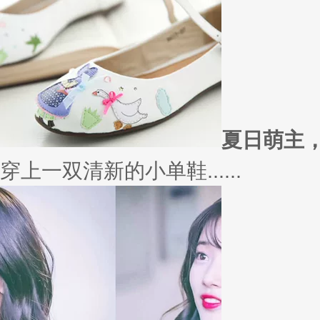
外套
冬季绚烂，少不了羽绒服、毛呢