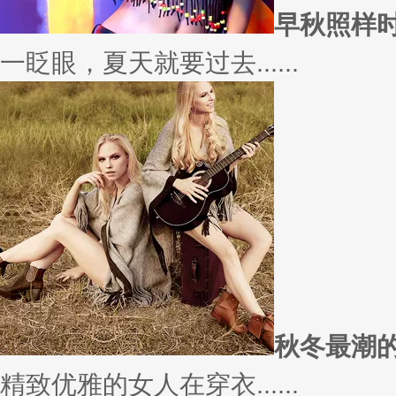
愿你
因为经常迁就他人，所以不断委
实......