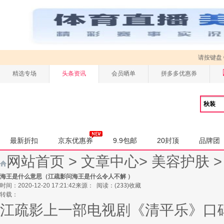
请按键盘
精选专场
头条资讯
会员晒单
拼多多优惠券
最新折扣
京东优惠券
9.9包邮
20封顶
品牌团
网站首页
>
文章中心
>
美容护肤
海王是什么意思（江疏影问海王是什么令人不解 ）
时间：2020-12-20 17:21:42
来源：
阅读：
(
233
)
收藏
转载：
江疏影上一部电视剧《清平乐》口