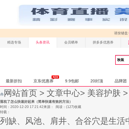
请按键盘
精选专场
头条资讯
会员晒单
拼多多优惠券
最新折扣
京东优惠券
9.9包邮
20封顶
品牌团
网站首页
>
文章中心
>
美容护肤
落枕了怎么快速好起来（简单快速有效的方法）
时间：2020-12-20 17:21:42
来源：
阅读：
(
127
)
收藏
转载：
列缺、风池、肩井、合谷穴是生活中...