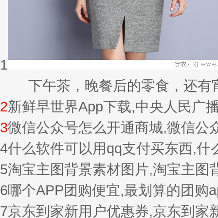
1
下午茶，晚餐后的零食，还有宵夜的
2
新鲜早世界App下载,中央人民广
3
微信公众号怎么开通商城,微信公
4
什么软件可以用qq支付买东西,
5
淘宝主图背景素材图片,淘宝主图
6
哪个APP团购便宜,最划算的团购a
7
京东到家新用户优惠券,京东到家