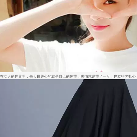
在女人的世界里，每天最关心的就是自己的体重，哪怕就是重了一斤，也觉得老扎心了~更.