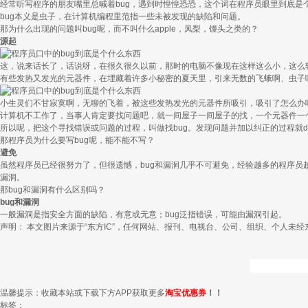
经常听写程序的朋友嘴里总喊着bug，遇到时惶惶恐恐，这个词在程序员眼里到底是
bug本义是虫子，在计算机编程里范指一些未被发现的缺陷和问题。
那为什么出现的问题叫bug呢，而不叫什么apple，凤梨，馒头之类的？
源起
这，说来话长了，话说呀，在很久很久以前，那时的电脑不像现在这样这么小，这么
有些发热又发光的元器件，在埋藏着许多小秘密的夏天里，引来无数的飞蛾啊、虫子
小生灵们不甘寂寞啊，无聊的飞着，被这些发热发光的元器件所吸引，吸引了怎么办
计算机不工作了，当事人肯定要找问题吧，就一间屋子一间屋子的找，一个元器件一
所以呢，把这个寻找错误或问题的过程，叫做找bug。发现问题并加以纠正的过程就de
那程序员为什么要写bug呢，能不能不写？
避免
虽然程序员已经很努力了，但很遗憾，bug和漏洞几乎不可避免，经验越多的程序员越能
漏洞。
那bug和漏洞有什么区别吗？
bug和漏洞
一般漏洞是指安全方面的缺陷，有意或无意；bug泛指错误，可能由漏洞引起。
声明： 本文图片来源于“东方IC”，任何网站、报刊、电视台、公司、组织、个人未经
温馨提示：收藏本站或下载下方APP获取更多
淘宝优惠券
！！
标签：