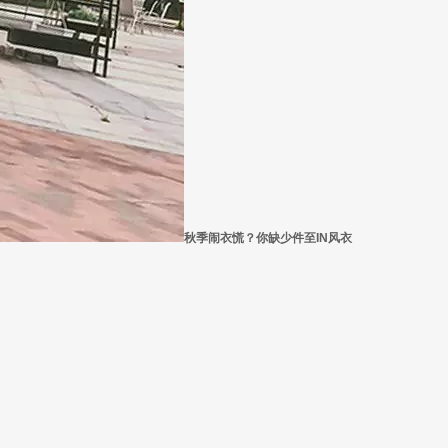
秋季闹衣慌？你缺少件至IN风衣