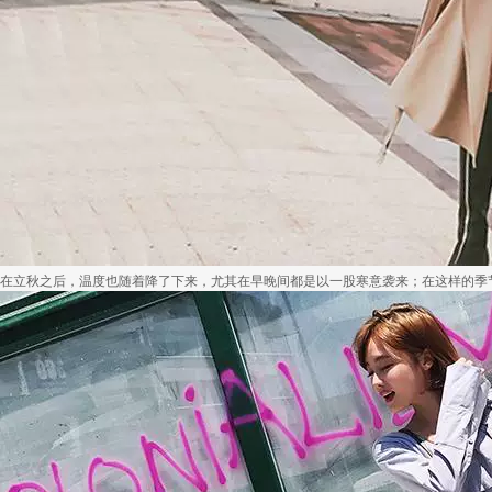
在立秋之后，温度也随着降了下来，尤其在早晚间都是以一股寒意袭来；在这样的季节里也.