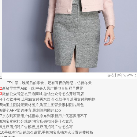
1
下午茶，晚餐后的零食，还有宵夜的诱惑，仿佛冬天......
2
新鲜早世界App下载,中央人民广播电台新鲜早世界
3
微信公众号怎么开通商城,微信公众号怎么开通商店
4
什么软件可以用qq支付买东西,什么软件可以用支付的购物
5
淘宝主图背景素材图片,淘宝主图背景素材图片黑色
6
哪个APP团购便宜,最划算的团购app
7
京东到家新用户优惠券,京东到家新用户优惠券用不了
8
淘宝卖家扣分规则,淘宝店铺扣分是什么意思
9
足疗店招聘广告模板,足疗店招聘广告怎么写
10
手机淘宝店铺怎么设置,手机淘宝店铺怎么设置运费模板