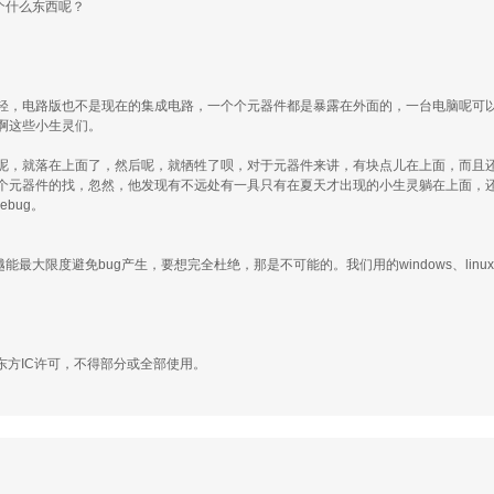
个什么东西呢？
轻，电路版也不是现在的集成电路，一个个元器件都是暴露在外面的，一台电脑呢可
啊这些小生灵们。
呢，就落在上面了，然后呢，就牺牲了呗，对于元器件来讲，有块点儿在上面，而且
个元器件的找，忽然，他发现有不远处有一具只有在夏天才出现的小生灵躺在上面，
bug。
最大限度避免bug产生，要想完全杜绝，那是不可能的。我们用的windows、lin
东方IC许可，不得部分或全部使用。