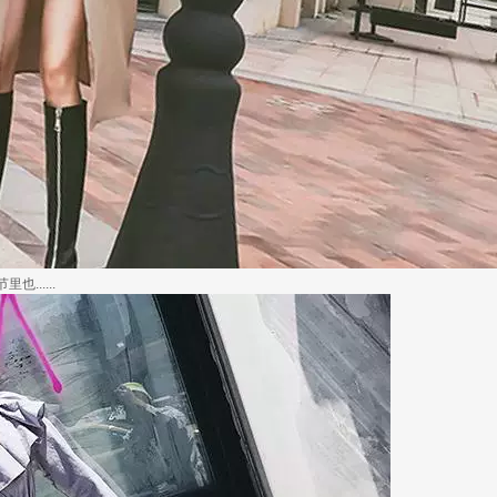
.....