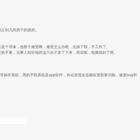
以占到几间房子的面积。
还是个导体，他那个难受啊，难受怎么办呢，生病了呗，不工作了。
还热乎着，当事人轻轻地把这只虫子拿了下来，然后呢，电脑就好了呗。
ux等操作系统，用的手机系统及app软件，你会发现永远都在更新新功能，修复bug和