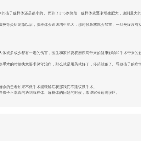
的孩子腺样体还是很小的 。而到了3~6岁阶段，腺样体就逐渐增生肥大，达到最大的
窦炎等炎症刺激以后，腺样体会迅速增生肥大，那时候鼻塞就会加重，一旦炎症没有
人体或多或少都有一定的伤害，医生和家长要权衡疾病带来的健康影响和手术带来的
该手术的时候执意要求保守治疗，那么就是用药就好了，停药就犯了。导致孩子的病
。
确诊的患者如果不做手术能缓解症状那我们不建议做手术。
当孩子不幸真的遇到腺样体、扁桃体的问题的时候，希望家长远离误区。