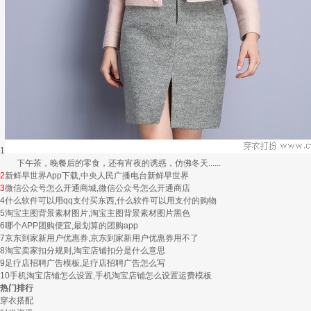
1
下午茶，晚餐后的零食，还有宵夜的诱惑，仿佛冬天......
2
新鲜早世界App下载,中央人民广播电台新鲜早世界
3
微信公众号怎么开通商城,微信公众号怎么开通商店
4
什么软件可以用qq支付买东西,什么软件可以用支付的购物
5
淘宝主图背景素材图片,淘宝主图背景素材图片黑色
6
哪个APP团购便宜,最划算的团购app
7
京东到家新用户优惠券,京东到家新用户优惠券用不了
8
淘宝卖家扣分规则,淘宝店铺扣分是什么意思
9
足疗店招聘广告模板,足疗店招聘广告怎么写
10
手机淘宝店铺怎么设置,手机淘宝店铺怎么设置运费模板
热门排行
穿衣搭配