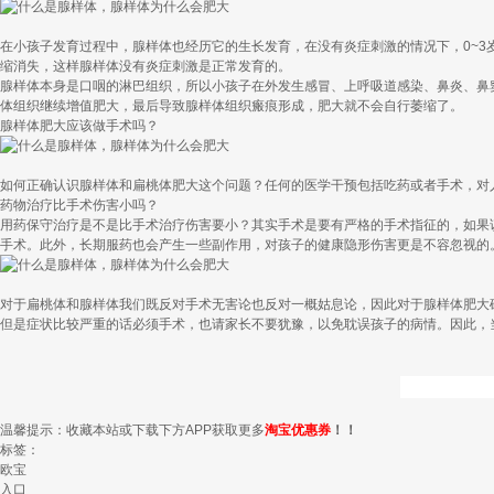
在小孩子发育过程中，腺样体也经历它的生长发育，在没有炎症刺激的情况下，0~3岁
缩消失，这样腺样体没有炎症刺激是正常发育的。
腺样体本身是口咽的淋巴组织，所以小孩子在外发生感冒、上呼吸道感染、鼻炎、鼻
体组织继续增值肥大，最后导致腺样体组织瘢痕形成，肥大就不会自行萎缩了。
腺样体肥大应该做手术吗？
如何正确认识腺样体和扁桃体肥大这个问题？任何的医学干预包括吃药或者手术，对
药物治疗比手术伤害小吗？
用药保守治疗是不是比手术治疗伤害要小？其实手术是要有严格的手术指征的，如果
手术。此外，长期服药也会产生一些副作用，对孩子的健康隐形伤害更是不容忽视的
对于扁桃体和腺样体我们既反对手术无害论也反对一概姑息论，因此对于腺样体肥大
但是症状比较严重的话必须手术，也请家长不要犹豫，以免耽误孩子的病情。因此，
温馨提示：收藏本站或下载下方APP获取更多
淘宝优惠券
！！
标签：
欧宝
入口