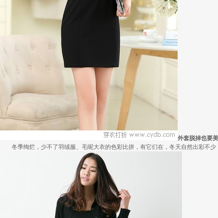
外套脱掉也要
冬季绚烂，少不了羽绒服、毛呢大衣的色彩比拼，有它们在，冬天自然出彩不少，但若.