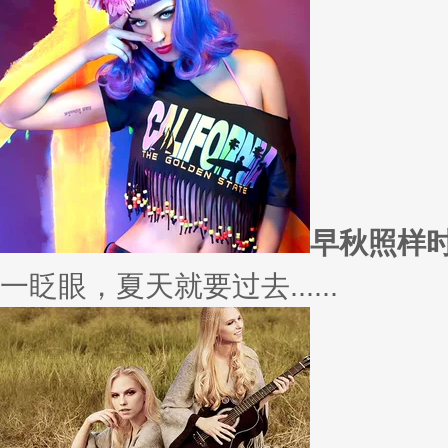
愿你
因为经常迁就他人，所以不断委
实......