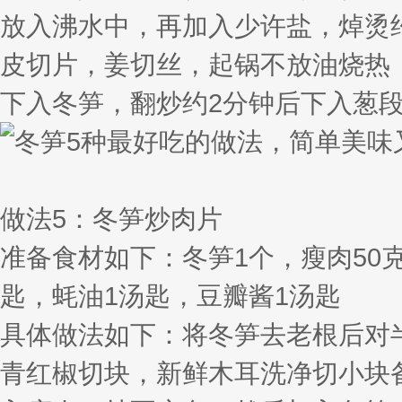
放入沸水中，再加入少许盐，焯烫
皮切片，姜切丝，起锅不放油烧热
下入冬笋，翻炒约2分钟后下入葱
做法5：冬笋炒肉片
准备食材如下：冬笋1个，瘦肉50
匙，蚝油1汤匙，豆瓣酱1汤匙
具体做法如下：将冬笋去老根后对
青红椒切块，新鲜木耳洗净切小块