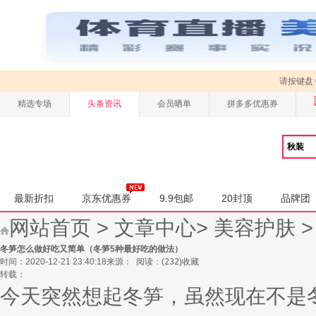
请按键盘
精选专场
头条资讯
会员晒单
拼多多优惠券
最新折扣
京东优惠券
9.9包邮
20封顶
品牌团
网站首页
>
文章中心
>
美容护肤
冬笋怎么做好吃又简单（冬笋5种最好吃的做法）
时间：2020-12-21 23:40:18
来源：
阅读：
(
232
)
收藏
转载：
今天突然想起冬笋，虽然现在不是