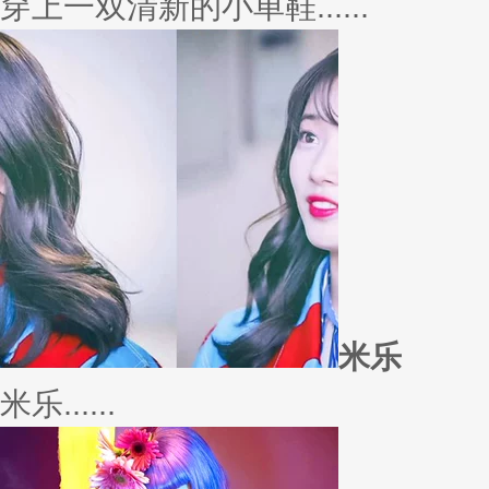
外套
冬季绚烂，少不了羽绒服、毛呢
若......