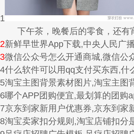
1
下午茶，晚餐后的零食，还有宵夜的
2
新鲜早世界App下载,中央人民广
3
微信公众号怎么开通商城,微信公
4
什么软件可以用qq支付买东西,
5
淘宝主图背景素材图片,淘宝主图
6
哪个APP团购便宜,最划算的团购a
7
京东到家新用户优惠券,京东到家
8
淘宝卖家扣分规则,淘宝店铺扣分
9
足疗店招聘广告模板,足疗店招聘