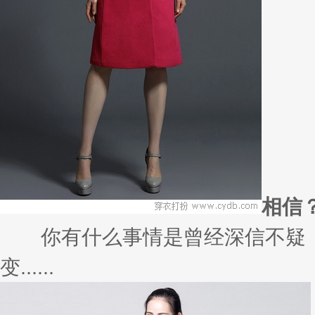
相信
你有什么事情是曾经深信不疑，
变......