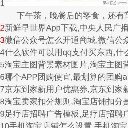
1
下午茶，晚餐后的零食，还有宵夜的
2
新鲜早世界App下载,中央人民广
3
微信公众号怎么开通商城,微信公
4
什么软件可以用qq支付买东西,
5
淘宝主图背景素材图片,淘宝主图
6
哪个APP团购便宜,最划算的团购a
7
京东到家新用户优惠券,京东到家
8
淘宝卖家扣分规则,淘宝店铺扣分
9
足疗店招聘广告模板,足疗店招聘
10
手机淘宝店铺怎么设置,手机淘