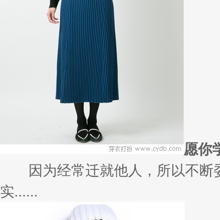
愿你
因为经常迁就他人，所以不断委
实......