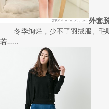
外套
冬季绚烂，少不了羽绒服、毛呢
若......