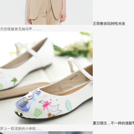
王菲教你玩转性冷淡
天丝缎修身无袖马甲，......
夏日萌主，不一样的清新
穿上一双清新的小单鞋......