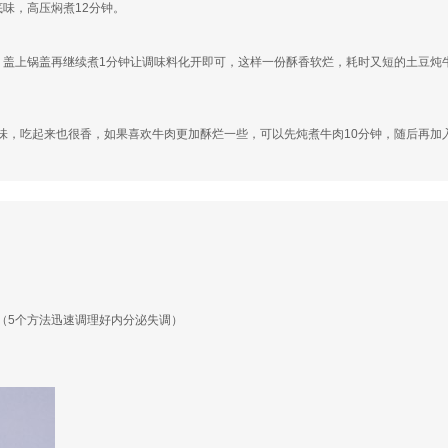
味，高压焖煮12分钟。
，盖上锅盖再继续煮1分钟让调味料化开即可，这样一份酥香软烂，耗时又短的土豆炖
味，吃起来也很香，如果喜欢牛肉更加酥烂一些，可以先炖煮牛肉10分钟，随后再加
（5个方法迅速调理好内分泌失调）