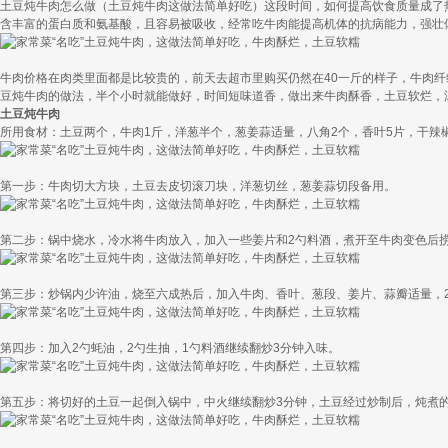
土豆炖牛肉怎么做（土豆炖牛肉这做法简单好吃）这段时间，如何提高饮食质量成了
含丰富的蛋白质和氨基酸，且容易被吸收，经常吃牛肉能提高机体的抗病能力，强壮
牛肉价格在肉类里面都是比较贵的，前天去超市里购买仍然在40一斤的样子，牛肉纤
豆炖牛肉的做法，半个小时就能做好，时间短味道香，做出来牛肉酥香，土豆软烂，
土豆炖牛肉
所用食材：土豆两个，牛肉1斤，洋葱半个，葱姜蒜适量，八角2个，香叶5片，干辣椒
第一步：牛肉切大方块，土豆去皮切滚刀块，洋葱切丝，葱姜蒜切段备用。
第二步：锅中烧水，冷水将牛肉放入，加入一些姜片和2勺料酒，煮开至牛肉变色后
第三步：炒锅内少许油，烧至六成热后，加入牛肉、香叶、葱段、姜片、蒜瓣适量，2
第四步：加入2勺蚝油，2勺生抽，1勺料酒继续翻炒3分钟入味。
第五步：将切好的土豆一起倒入锅中，中火继续翻炒3分钟，土豆经过炒制后，炖煮