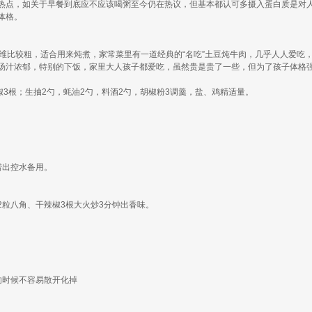
热点，如关于早餐到底应不应该喝粥至今仍在热议，但基本都认可多摄入蛋白质是对
体格。
维比较粗，适合用来炖煮，家常菜里有一道经典的“名吃”土豆炖牛肉，几乎人人爱吃
汤汁浓郁，特别的下饭，家里大人孩子都爱吃，虽然贵是贵了一些，但为了孩子体格
3根；生抽2勺，蚝油2勺，料酒2勺，胡椒粉3调羹，盐、鸡精适量。
捞出控水备用。
粒八角、干辣椒3根大火炒3分钟出香味。
的时候不容易散开化掉