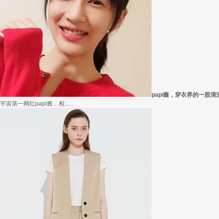
papi酱，穿衣界的一股清
宇宙第一网红papi酱，相......