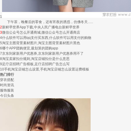
1
下午茶，晚餐后的零食，还有宵夜的诱惑，仿佛冬天......
2
新鲜早世界App下载,中央人民广播电台新鲜早世界
3
微信公众号怎么开通商城,微信公众号怎么开通商店
4
什么软件可以用qq支付买东西,什么软件可以用支付的购物
5
淘宝主图背景素材图片,淘宝主图背景素材图片黑色
6
哪个APP团购便宜,最划算的团购app
7
京东到家新用户优惠券,京东到家新用户优惠券用不了
8
淘宝卖家扣分规则,淘宝店铺扣分是什么意思
9
足疗店招聘广告模板,足疗店招聘广告怎么写
10
手机淘宝店铺怎么设置,手机淘宝店铺怎么设置运费模板
热门排行
穿衣搭配
时尚资讯
服饰服装
今日头条