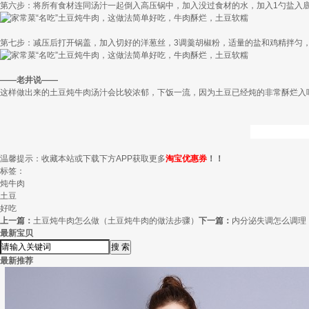
第六步：将所有食材连同汤汁一起倒入高压锅中，加入没过食材的水，加入1勺盐入底
第七步：减压后打开锅盖，加入切好的洋葱丝，3调羹胡椒粉，适量的盐和鸡精拌匀
——老井说——
这样做出来的土豆炖牛肉汤汁会比较浓郁，下饭一流，因为土豆已经炖的非常酥烂入
温馨提示：收藏本站或下载下方APP获取更多
淘宝优惠券
！！
标签：
炖牛肉
土豆
好吃
上一篇：
土豆炖牛肉怎么做（土豆炖牛肉的做法步骤）
下一篇：
内分泌失调怎么调理
最新宝贝
最新推荐