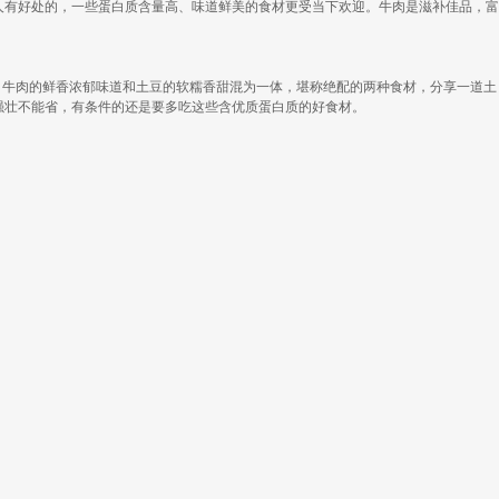
人有好处的，一些蛋白质含量高、味道鲜美的食材更受当下欢迎。牛肉是滋补佳品，富
，牛肉的鲜香浓郁味道和土豆的软糯香甜混为一体，堪称绝配的两种食材，分享一道土
强壮不能省，有条件的还是要多吃这些含优质蛋白质的好食材。