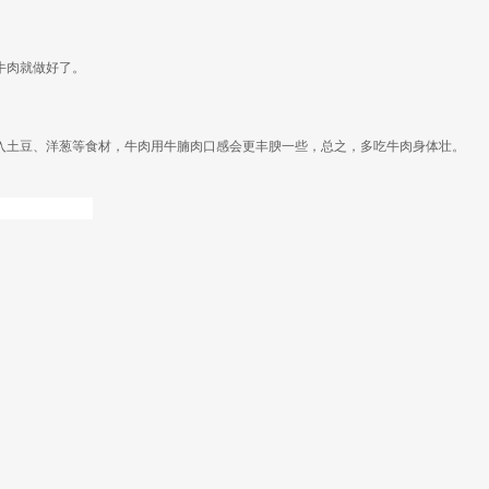
牛肉就做好了。
入土豆、洋葱等食材，牛肉用牛腩肉口感会更丰腴一些，总之，多吃牛肉身体壮。