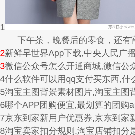
1
下午茶，晚餐后的零食，还有宵夜的
2
新鲜早世界App下载,中央人民广
3
微信公众号怎么开通商城,微信公
4
什么软件可以用qq支付买东西,
5
淘宝主图背景素材图片,淘宝主图
6
哪个APP团购便宜,最划算的团购a
7
京东到家新用户优惠券,京东到家
8
淘宝卖家扣分规则,淘宝店铺扣分