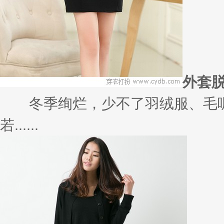
裙来解救你！
又不知道出门穿什么了？一条连衣
个......