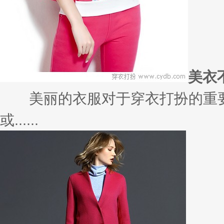
50句惊艳
转载自：美物计（huanqiukank