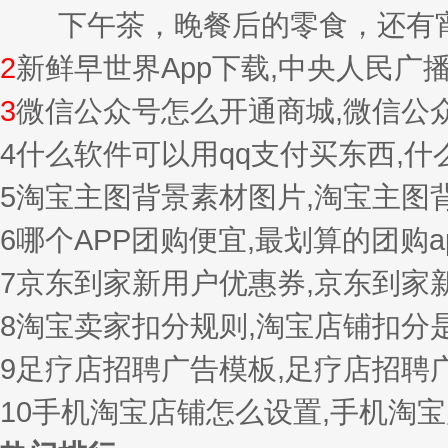
下午茶，晚餐后的零食，还有宵夜的
2
新鲜早世界App下载,中央人民广
3
微信公众号怎么开通商城,微信公
4
什么软件可以用qq支付买东西,
5
淘宝主图背景素材图片,淘宝主图
6
哪个APP团购便宜,最划算的团购a
7
京东到家新用户优惠券,京东到家
8
淘宝卖家扣分规则,淘宝店铺扣分
9
足疗店招聘广告模板,足疗店招聘
10
手机淘宝店铺怎么设置,手机淘