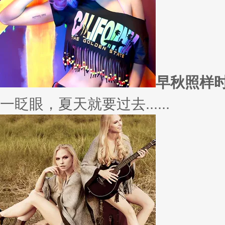
愿你
因为经常迁就他人，所以不断委
实......