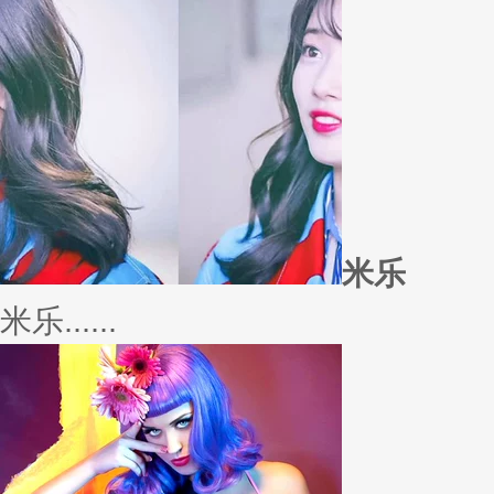
外套
冬季绚烂，少不了羽绒服、毛呢
若......