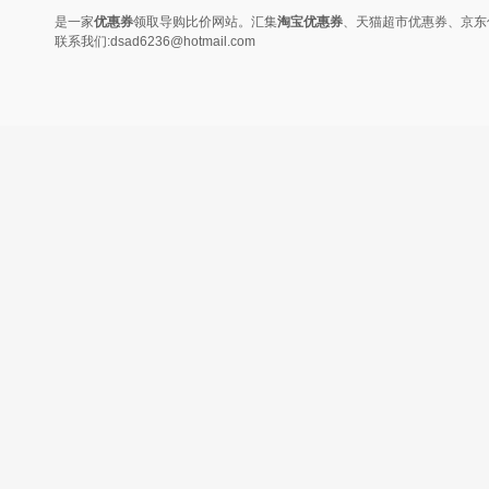
是一家
优惠券
领取导购比价网站。汇集
淘宝优惠券
、天猫超市优惠券、京东
联系我们:dsad6236@hotmail.com