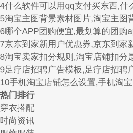
4
什么软件可以用qq支付买东西,
5
淘宝主图背景素材图片,淘宝主图
6
哪个APP团购便宜,最划算的团购a
7
京东到家新用户优惠券,京东到家
8
淘宝卖家扣分规则,淘宝店铺扣分
9
足疗店招聘广告模板,足疗店招聘
10
手机淘宝店铺怎么设置,手机淘
热门排行
穿衣搭配
时尚资讯