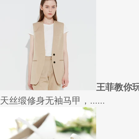
王菲教你
天丝缎修身无袖马甲，......