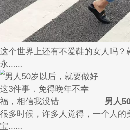
这颗“手榴弹”糖，嘴里似乎住了座
想必大家对于口香糖并不陌生，每
担......