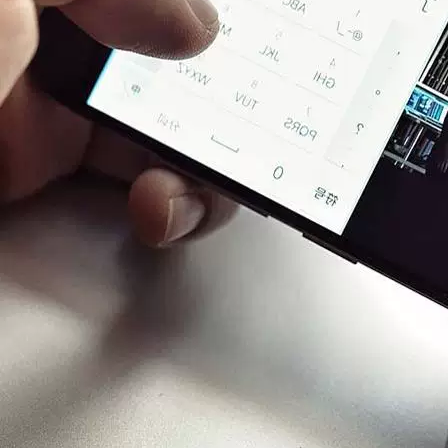
服饰推“良品臻选”，请了群挑剔女
天猫“良品臻选”中的宝贝都是由一群“