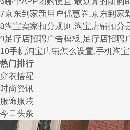
6
哪个APP团购便宜,最划算的团购a
7
京东到家新用户优惠券,京东到家
8
淘宝卖家扣分规则,淘宝店铺扣分
9
足疗店招聘广告模板,足疗店招聘
10
手机淘宝店铺怎么设置,手机淘
热门排行
穿衣搭配
时尚资讯
服饰服装
今日头条