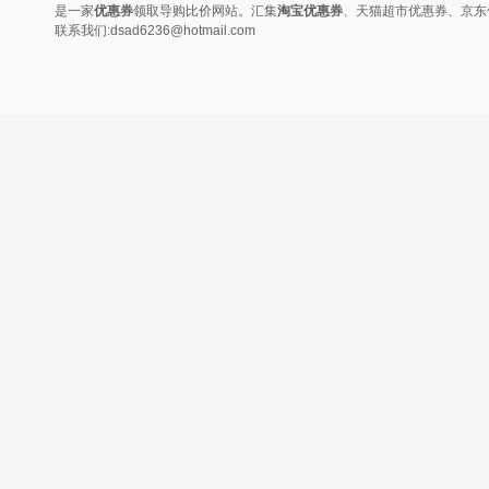
沙发走哪带到哪！爱出门浪的你需
清明长假即将来临，新一轮的旅游
行......