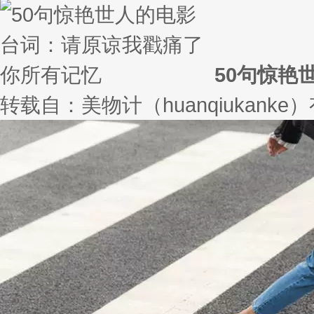
身体记忆诊所 不看病却“复制”器官
乳房、唇、眼……这家淘宝“诊所”专做