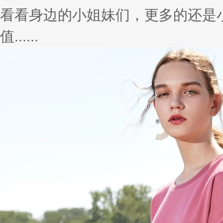
冒着嫩芽的鲜绿、无垠海洋的蔚蓝，
Ch......