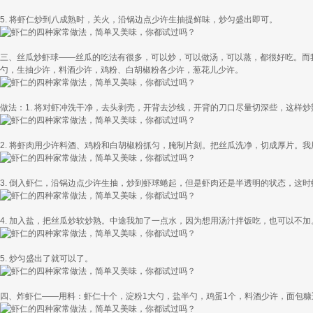
5. 将虾仁炒到八成熟时，关火，沿锅边点少许生抽提鲜味，炒匀盛出即可。
三、丝瓜炒虾球——丝瓜的吃法有很多，可以炒，可以做汤，可以蒸，都很好吃。而
勺，生抽少许，料酒少许，鸡粉、白胡椒粉各少许，葱花儿少许。
做法：1. 将对虾冲洗干净，去头剥壳，开背去沙线，开背的刀口尽量切深些，这样
2. 将虾肉用少许料酒、鸡粉和白胡椒粉抓匀，腌制片刻。把丝瓜洗净，切成厚片。
3. 倒入虾仁，沿锅边点少许生抽，炒到虾球蜷起，但是虾肉还是半透明的状态，这
4. 加入盐，把丝瓜炒软炒熟。中途我加了一点水，因为想用汤汁拌饭吃，也可以不加
5. 炒匀盛出了就可以了。
四、炸虾仁——用料：虾仁十个，淀粉1大勺，盐半勺，鸡蛋1个，料酒少许，面包糠