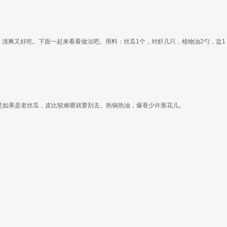
清爽又好吃。下面一起来看看做法吧。用料：丝瓜1个，对虾几只，植物油2勺，盐1
是如果是老丝瓜，皮比较难嚼就要刮去。热锅热油，爆香少许葱花儿。