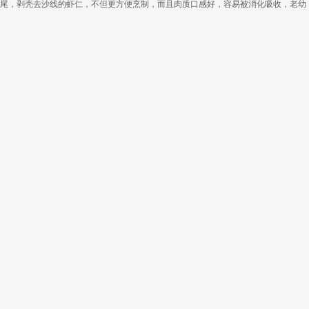
去尾，剥壳去沙线的虾仁，不但更方便烹制，而且肉质口感好，容易被消化吸收，老幼