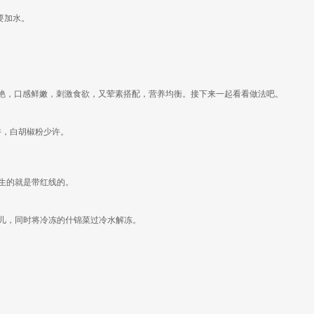
要加水。
艳，口感鲜嫩，刺激食欲，又荤素搭配，营养均衡。接下来一起看看做法吧。
许，白胡椒粉少许。
，生的就是带红线的。
会儿，同时将冷冻的什锦菜过冷水解冻。