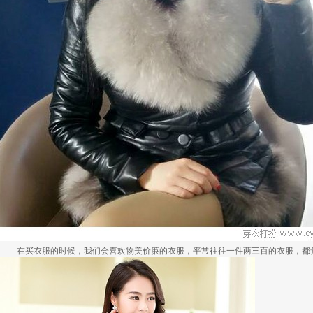
在买衣服的时候，我们会喜欢物美价廉的衣服，平常往往一件两三百的衣服，都觉得太.