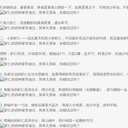
6.热锅热油，爆香葱花，将咸蛋黄倒入稍炒一下。如果蛋黄太干，可再加少许油，不
7.倒入虾仁，迅速翻炒到裹满蛋黄，盛出即可。
二、小炒虾仁——适合夏天吃的小炒虾仁，不但能补充流汗损失的钙质，而且颜色鲜
用料：虾仁80克，什锦菜50克，植物油1勺，大蒜1瓣，盐半勺，料酒少许，生抽少
做法：
1. 先将冷冻的虾仁在冷水里解冻，如果用鲜虾剥壳就更好了。我用的是野生红虾仁
2. 将解冻的虾仁沥净水分，用少许盐、料酒和白胡椒粉（去腥解腻），抓匀腌制一
3. 炒锅中加一勺油，烧热后爆香大蒜片，再倒入什锦菜，加少许盐，炒到半熟。
4. 将腌好的虾仁沥净水分，倒入锅中，和什锦菜一起翻炒均匀。