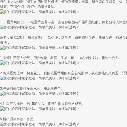
虾仁怎么做好吃（虾仁的四种家常做法）虾的营养极为丰富，所含蛋白质是鱼、蛋、
皆宜。下面介绍几种虾仁的家常吃法。
一、蛋黄焗虾仁——咸蛋黄营养丰富，富含卵磷脂与不饱和脂肪酸、氨基酸等人体生
用料：虾仁10只，咸蛋黄3个， 盐少许，糖半勺，白胡椒粉少许，生抽少许，料酒
做法：
1.将虾仁开背去纱线，用少许盐、料酒、生抽、糖、白胡椒粉抓匀，腌制一会儿。
2.将咸蛋黄压碎，切葱花儿。我的咸蛋黄用的真空包装那种，或者煮熟的咸鸭蛋，只
3.腌好的虾仁倒掉多余水分，用淀粉抓匀。
4.油温五六成热，约150°左右，将虾仁倒入炸到八成熟。
5.捞出沥净余油，备用。