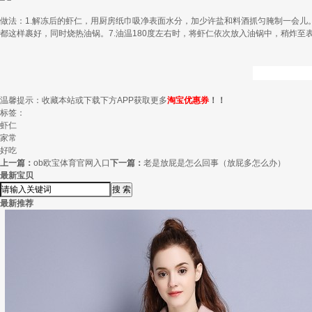
做法：1.解冻后的虾仁，用厨房纸巾吸净表面水分，加少许盐和料酒抓匀腌制一会儿。2
都这样裹好，同时烧热油锅。7.油温180度左右时，将虾仁依次放入油锅中，稍炸
温馨提示：收藏本站或下载下方APP获取更多
淘宝优惠券
！！
标签：
虾仁
家常
好吃
上一篇：
ob欧宝体育官网入口
下一篇：
老是放屁是怎么回事（放屁多怎么办）
最新宝贝
最新推荐