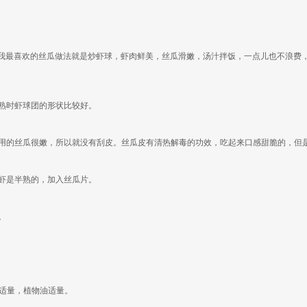
我最喜欢的丝瓜做法就是炒虾球，虾肉鲜美，丝瓜滑嫩，汤汁拌饭，一点儿也不浪费，
炒熟时虾球团的形状比较好。
我用的丝瓜很嫩，所以就没有刮皮。丝瓜皮有清热解毒的功效，吃起来口感甜脆的，但
时虾是半熟的，加入丝瓜片。
。
适量，植物油适量。