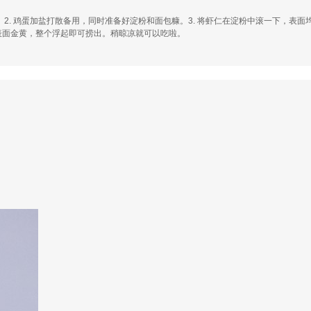
. 鸡蛋加盐打散备用，同时准备好淀粉和面包糠。3. 将虾仁在淀粉中滚一下，表面均
至表面金黄，整个浮起即可捞出。稍晾凉就可以吃啦。