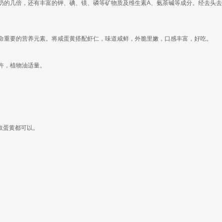
奶的几倍，还有丰富的钾、碘、镁、磷等矿物质及维生素A、氨茶碱等成分。经去头
命重要的营养元素。将咸蛋黄搭配虾仁，味道咸鲜，外脆里嫩，口感丰富，好吃。
少许，植物油适量。
取蛋黄都可以。