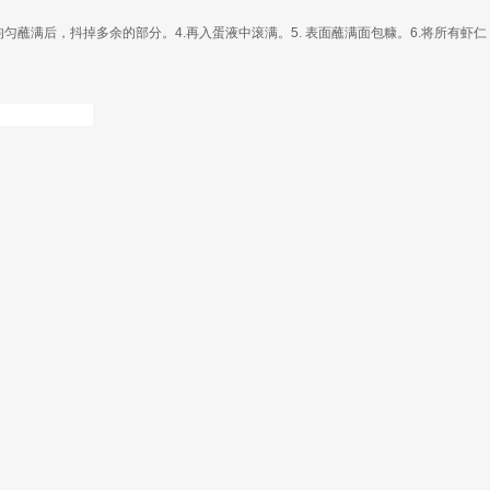
匀蘸满后，抖掉多余的部分。4.再入蛋液中滚满。5. 表面蘸满面包糠。6.将所有虾仁