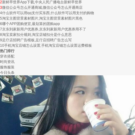
2
新鲜早世界App下载,中央人民广播电台新鲜早世界
3
微信公众号怎么开通商城,微信公众号怎么开通商店
4
什么软件可以用qq支付买东西,什么软件可以用支付的购物
5
淘宝主图背景素材图片,淘宝主图背景素材图片黑色
6
哪个APP团购便宜,最划算的团购app
7
京东到家新用户优惠券,京东到家新用户优惠券用不了
8
淘宝卖家扣分规则,淘宝店铺扣分是什么意思
9
足疗店招聘广告模板,足疗店招聘广告怎么写
10
手机淘宝店铺怎么设置,手机淘宝店铺怎么设置运费模板
热门排行
穿衣搭配
时尚资讯
服饰服装
今日头条